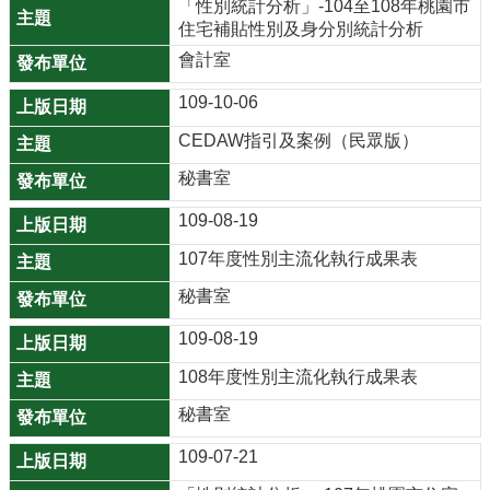
「性別統計分析」-104至108年桃園市
網
住宅補貼性別及身分別統計分析
站
會計室
導
覽
109-10-06
CEDAW指引及案例（民眾版）
市
政
秘書室
信
109-08-19
箱
107年度性別主流化執行成果表
E
n
秘書室
g
109-08-19
l
i
108年度性別主流化執行成果表
s
秘書室
h
109-07-21
桃