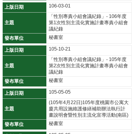
106-03-01
r
a
「性別專責小組會議紀錄」- 106年度
m
第1次性別主流化實施計畫專責小組會
議紀錄
隱
秘書室
私
105-10-21
權
政
「性別專責小組會議紀錄」- 105年度
策
第2次性別主流化實施計畫專責小組會
議紀錄
網
秘書室
站
安
105-05-05
全
(105年4月22日)105年度桃園市公寓大
政
廈共用設施維護修繕補助辦法執行計
策
畫說明會暨性別主流化宣導活動(南區)
秘書室
政
府