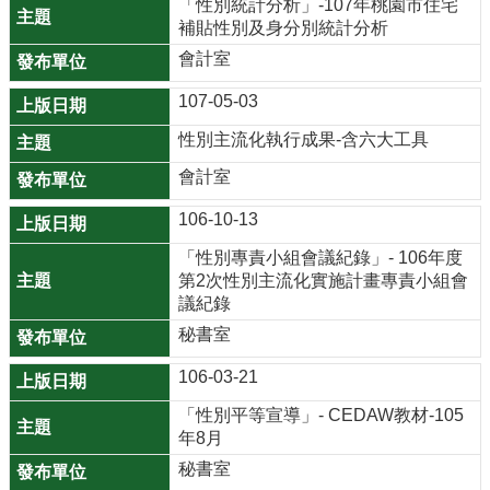
園
「性別統計分析」-107年桃園市住宅
補貼性別及身分別統計分析
市
政
會計室
府
107-05-03
F
性別主流化執行成果-含六大工具
a
會計室
c
e
106-10-13
b
「性別專責小組會議紀錄」- 106年度
o
第2次性別主流化實施計畫專責小組會
o
議紀錄
k
秘書室
I
106-03-21
n
s
「性別平等宣導」- CEDAW教材-105
t
年8月
a
秘書室
g