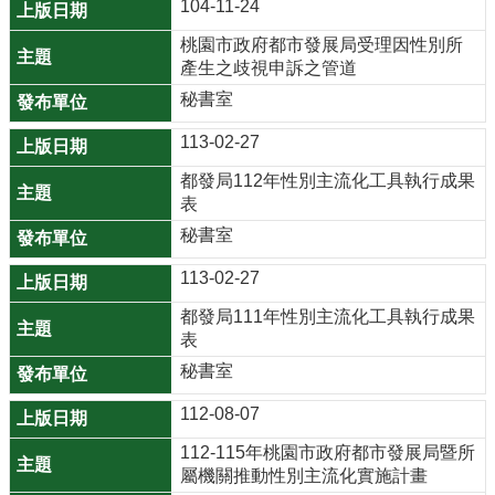
104-11-24
機
關
桃園市政府都市發展局受理因性別所
通
產生之歧視申訴之管道
訊
秘書室
錄
113-02-27
業
都發局112年性別主流化工具執行成果
務
表
資
秘書室
訊
113-02-27
便
民
都發局111年性別主流化工具執行成果
表
服
務
秘書室
政
112-08-07
府
112-115年桃園市政府都市發展局暨所
資
屬機關推動性別主流化實施計畫
訊