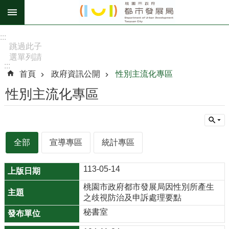
跳到主要內容區塊
進
:::
階
跳過此子
選單列請
搜
:::
按
尋
首頁
政府資訊公開
性別主流化專區
[Enter]，
繼續則按
性別主流化專區
[Tab]
訊
息
全部
宣導專區
統計專區
公
告
113-05-14
認
桃園市政府都市發展局因性別所產生
識
之歧視防治及申訴處理要點
我
秘書室
們