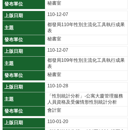
秘書室
公
開
110-12-07
都發局110年性別主流化工具執行成果
廉
表
政
秘書室
服
務
110-12-07
專
區
都發局109年性別主流化工具執行成果
表
都
秘書室
市
110-10-28
計
畫
「性別統計分析」-公寓大廈管理服務
人員資格及受僱情形性別統計分析
回
會計室
首
110-01-20
頁