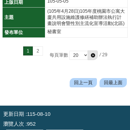
105-05-05
網
(105年4月28日)105年度桃園市公寓大
站
廈共用設施維護修繕補助辦法執行計
資
畫說明會暨性別主流化宣導活動(北區)
料
秘書室
開
放
宣
1
2
告
/
29
每頁筆數
資
通
安
回上一頁
回最上面
全
政
策
:::
更新日期
115-08-10
瀏覽人次
952