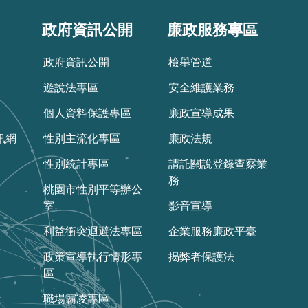
政府資訊公開
廉政服務專區
政府資訊公開
檢舉管道
遊說法專區
安全維護業務
個人資料保護專區
廉政宣導成果
訊網
性別主流化專區
廉政法規
性別統計專區
請託關說登錄查察業
務
桃園市性別平等辦公
室
影音宣導
利益衝突迴避法專區
企業服務廉政平臺
政策宣導執行情形專
揭弊者保護法
區
職場霸凌專區