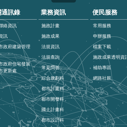
關通訊錄
業務資訊
便民服務
聯絡資訊
施政計畫
常用服務
資訊
施政成果
申辦服務
市政府建築管理
法規資訊
檔案下載
法規查詢
施政成果透明資
市政府住宅發展
常見問答
補助專區
市更新處
綜合規劃科
網路社群
都市計畫科
都市開發科
國土計畫科
都市設計科