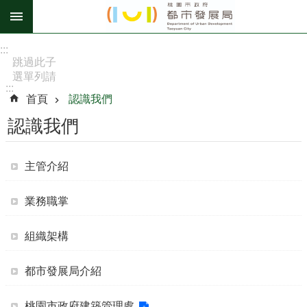
跳到主要內容區塊
進
:::
階
跳過此子
選單列請
搜
:::
按
尋
首頁
認識我們
[Enter]，
繼續則按
認識我們
[Tab]
訊
主管介紹
息
公
業務職掌
告
組織架構
認
識
我
都市發展局介紹
們
桃園市政府建築管理處