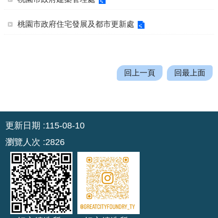
機
關
桃園市政府住宅發展及都市更新處
通
訊
錄
業
回上一頁
回最上面
務
資
訊
:::
更新日期
115-08-10
便
民
瀏覽人次
2826
服
務
政
府
資
訊