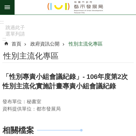
跳到主要內容區塊
進
:::
階
跳過此子
選單列請
搜
:::
按
尋
首頁
政府資訊公開
性別主流化專區
[Enter]，
繼續則按
性別主流化專區
[Tab]
訊
「性別專責小組會議紀錄」- 106年度第2次
息
性別主流化實施計畫專責小組會議紀錄
公
告
發布單位：秘書室
認
資料提供單位：都市發展局
識
我
們
相關檔案