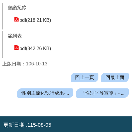
機
會議紀錄
關
通
pdf(218.21 KB)
訊
錄
簽到表
業
pdf(842.26 KB)
務
資
上版日期：106-10-13
訊
便
回上一頁
回最上面
民
服
性別主流化執行成果-...
「性別平等宣導」- ...
務
政
府
:::
資
更新日期
115-08-05
訊