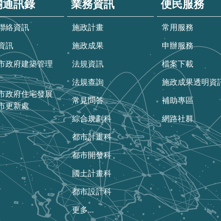
關通訊錄
業務資訊
便民服務
聯絡資訊
施政計畫
常用服務
資訊
施政成果
申辦服務
市政府建築管理
法規資訊
檔案下載
法規查詢
施政成果透明資
市政府住宅發展
常見問答
補助專區
市更新處
綜合規劃科
網路社群
都市計畫科
都市開發科
國土計畫科
都市設計科
更多...