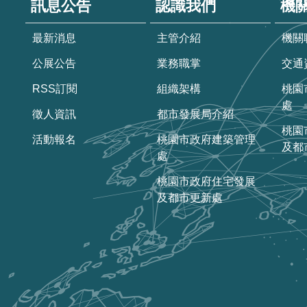
訊息公告
認識我們
機
最新消息
主管介紹
機關
公展公告
業務職掌
交通
RSS訂閱
組織架構
桃園
處
徵人資訊
都市發展局介紹
桃園
活動報名
桃園市政府建築管理
及都
處
桃園市政府住宅發展
及都市更新處