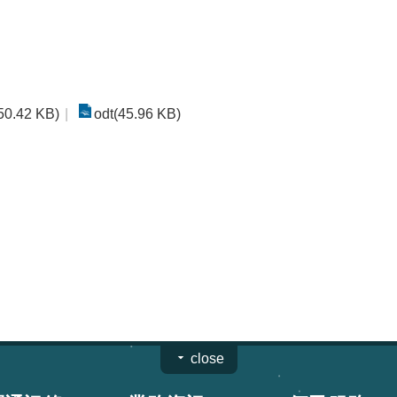
50.42 KB)
odt(45.96 KB)
close