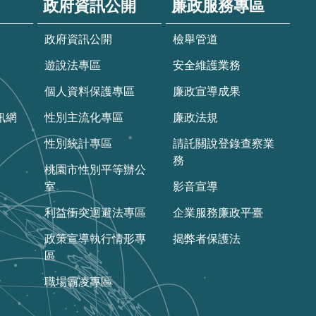
政府資訊公開
廉政服務專區
政府資訊公開
檢舉管道
遊說法專區
安全維護業務
個人資料保護專區
廉政宣導成果
訊網
性別主流化專區
廉政法規
性別統計專區
請託關說登錄查察業
務
桃園市性別平等辦公
室
影音宣導
利益衝突迴避法專區
企業服務廉政平臺
政策宣導執行情形專
揭弊者保護法
區
職場霸凌專區