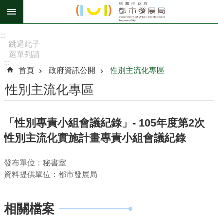
跳到主要內容區塊
進
:::
階
跳過此子
選單列請
搜
:::
按
尋
首頁
政府資訊公開
性別主流化專區
[Enter]，
繼續則按
性別主流化專區
[Tab]
訊
「性別專責小組會議紀錄」- 105年度第2次
息
性別主流化實施計畫專責小組會議紀錄
公
告
發布單位：秘書室
認
資料提供單位：都市發展局
識
我
們
相關檔案