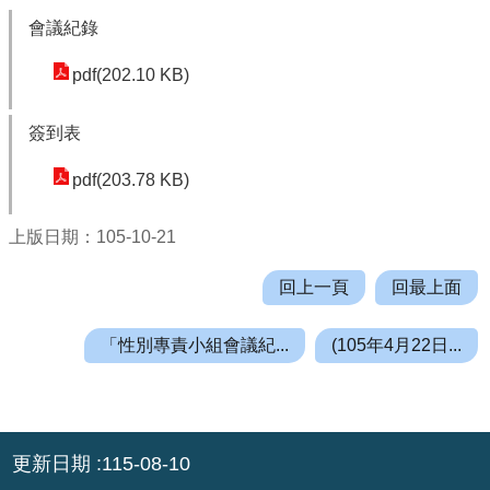
機
會議紀錄
關
通
pdf(202.10 KB)
訊
錄
簽到表
業
pdf(203.78 KB)
務
資
上版日期：105-10-21
訊
便
回上一頁
回最上面
民
服
「性別專責小組會議紀...
(105年4月22日...
務
政
府
:::
資
更新日期
115-08-10
訊