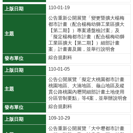
網
110-01-19
站
公告重新公開展覽「變更暨擴大楊梅
導
都市計畫（配合楊梅幼獅工業區擴大
覽
【第二期】）專案通盤檢討案」及
「擬定楊梅都市計畫（配合楊梅幼獅
市
工業區擴大【第二期】）細部計畫
政
案」計畫書及圖，並舉行說明會
信
綜合規劃科
箱
110-01-05
E
n
公告公開展覽「擬定大桃園都市計畫
桃園地區、大湳地區、龜山地區及縱
g
貫公路桃園內壢間細部計畫土地使用
l
分區管制要點」等4案，並舉辦說明會
i
綜合規劃科
s
h
109-10-29
桃
公告重新公開展覽「大中壢都市計畫