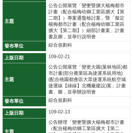
網
公告公開展覽「變更暨擴大楊梅都市
計畫（配合楊梅幼獅工業區擴大【第
站
二期】）專案通盤檢討案」暨「擬定
資
楊梅都市計畫（配合楊梅幼獅工業區
料
擴大【第二期】）細部計畫案」計畫
開
書及圖，並舉行說明會
放
綜合規劃科
宣
告
109-02-21
資
公告公開展覽「變更大園(菓林地區)都
市計畫(部分農業區為捷運系統用地)
通
(配合桃園都會區大眾捷運系統航空城
安
捷運線【綠線】北機廠建設)案」計畫
全
書、圖，並舉辦說明會
政
綜合規劃科
策
109-02-13
公告辦理「變更暨擴大楊梅都市計畫
（配合楊梅幼獅工業區擴大【第二