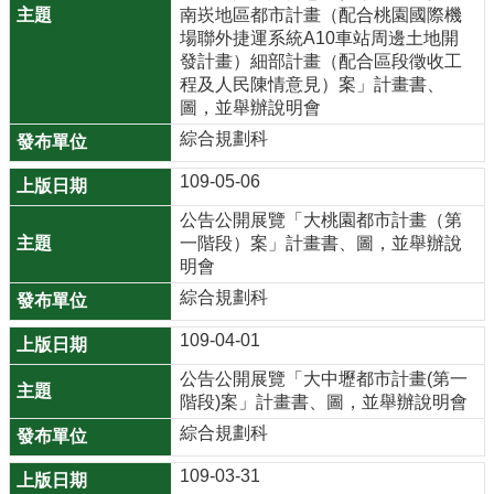
南崁地區都市計畫（配合桃園國際機
r
場聯外捷運系統A10車站周邊土地開
a
發計畫）細部計畫（配合區段徵收工
m
程及人民陳情意見）案」計畫書、
圖，並舉辦說明會
隱
綜合規劃科
私
109-05-06
權
政
公告公開展覽「大桃園都市計畫（第
策
一階段）案」計畫書、圖，並舉辦說
明會
網
綜合規劃科
站
安
109-04-01
全
公告公開展覽「大中壢都市計畫(第一
政
階段)案」計畫書、圖，並舉辦說明會
策
綜合規劃科
政
109-03-31
府