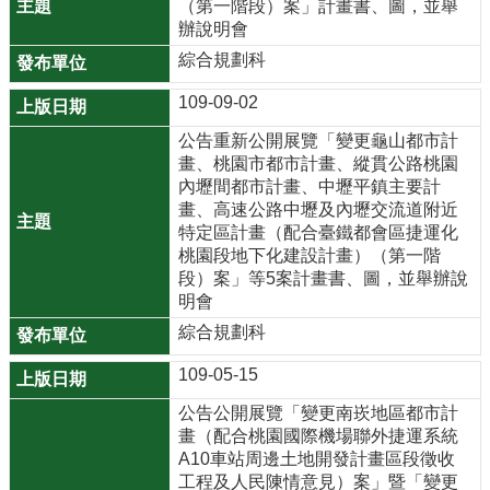
園
（第一階段）案」計畫書、圖，並舉
辦說明會
市
政
綜合規劃科
府
109-09-02
F
公告重新公開展覽「變更龜山都市計
a
畫、桃園市都市計畫、縱貫公路桃園
c
內壢間都市計畫、中壢平鎮主要計
e
畫、高速公路中壢及內壢交流道附近
特定區計畫（配合臺鐵都會區捷運化
b
桃園段地下化建設計畫）（第一階
o
段）案」等5案計畫書、圖，並舉辦說
o
明會
k
綜合規劃科
I
109-05-15
n
s
公告公開展覽「變更南崁地區都市計
t
畫（配合桃園國際機場聯外捷運系統
A10車站周邊土地開發計畫區段徵收
a
工程及人民陳情意見）案」暨「變更
g