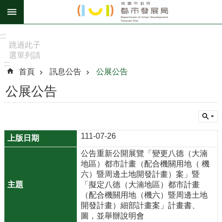
跳到主要內容區塊
進
:::
階
跳過此子
選單列請
搜
:::
按
尋
首頁
訊息公告
公展公告
[Enter]，
繼續則按
公展公告
[Tab]
訊
息
111-07-26
公
告
公告重新公開展覽「變更八德（大湳
地區）都市計畫（配合機關用地（ 機
認
六）暨周邊土地開發計畫）案」暨
識
「擬定八德（大湳地區）都市計畫
（配合機關用地（機六）暨周邊土地
我
開發計畫）細部計畫案」計畫書、
們
圖，並舉辦說明會