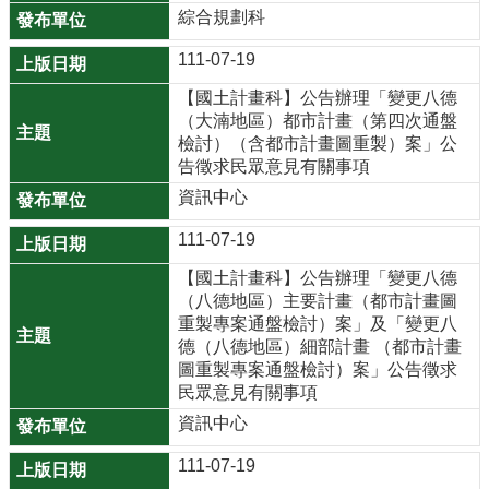
機
綜合規劃科
關
111-07-19
通
訊
【國土計畫科】公告辦理「變更八德
錄
（大湳地區）都市計畫（第四次通盤
檢討）（含都市計畫圖重製）案」公
業
告徵求民眾意見有關事項
務
資訊中心
資
111-07-19
訊
【國土計畫科】公告辦理「變更八德
便
（八德地區）主要計畫（都市計畫圖
民
重製專案通盤檢討）案」及「變更八
服
德（八德地區）細部計畫 （都市計畫
務
圖重製專案通盤檢討）案」公告徵求
民眾意見有關事項
政
資訊中心
府
資
111-07-19
訊