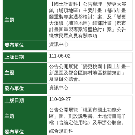
【國土計畫科】公告辦理「變更大溪
公
鎮（埔頂地區）主要計畫（都市計畫
開
圖重製專案通盤檢討）案」及「變更
大溪鎮（埔頂地區）細部計畫（都市
廉
計畫圖重製專案通盤檢討）案」公告
政
徵求民眾意見有關事項
服
資訊中心
務
專
111-06-02
區
公告公開展覽「變更桃園市國土計畫─
新屋區及觀音區鄉村地區整體規劃」
都
及舉辦公聽會。
市
資訊中心
計
畫
110-09-27
公告公開展覽「桃園市國土功能分
回
區」圖、劃設說明書、土地清冊電子
首
檔（含編定使用地）及舉辦公聽會。
頁
綜合規劃科