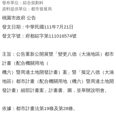
發布單位：綜合規劃科
機
資料提供單位：都市發展局
關
通
桃園市政府 公告
訊
發文日期：中華民國111年7月21日
錄
發文字號：府都綜字第111016574號
業
務
資
主旨：公告重新公開展覽「變更八德（大湳地區）都市
訊
計畫（配合機關用地（
便
機六）暨周邊土地開發計畫）案」暨「擬定八德（大湳
民
服
地區）都市計畫（配合機關用地（機六）暨周邊土地開
務
發計畫）細部計畫案」計畫書、圖，並舉辦說明會。
政
府
依據：都市計畫法第19條及第28條。
資
訊