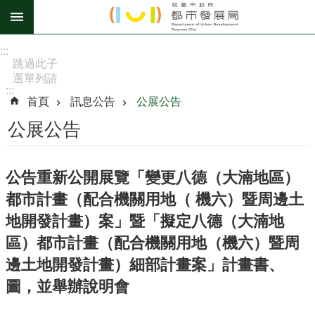
跳到主要內容區塊
進
:::
階
跳過此子
選單列請
搜
:::
按
尋
首頁
訊息公告
公展公告
[Enter]，
繼續則按
公展公告
[Tab]
訊
公告重新公開展覽「變更八德（大湳地區）
息
都市計畫（配合機關用地（ 機六）暨周邊土
公
告
地開發計畫）案」暨「擬定八德（大湳地
區）都市計畫（配合機關用地（機六）暨周
認
識
邊土地開發計畫）細部計畫案」計畫書、
我
圖，並舉辦說明會
們