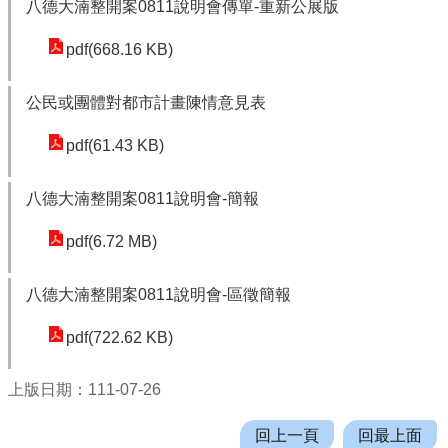
八德大湳整開案0811說明會傳單-重新公展版
r
a
pdf(668.16 KB)
m
公民或團體對都市計畫陳情意見表
隱
私
pdf(61.43 KB)
權
政
八德大湳整開案0811說明會-簡報
策
pdf(6.72 MB)
網
站
八德大湳整開案0811說明會-區徵簡報
安
全
pdf(722.62 KB)
政
策
上版日期：111-07-26
政
回上一頁
回最上面
府