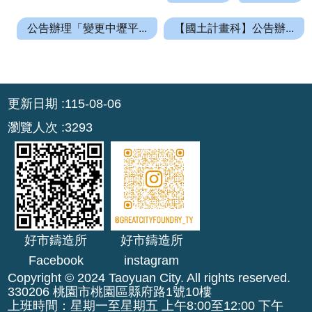
網
站
公告辦理「變更中壢平...
【國土計畫科】公告辦...
資
料
開
:::
放
更新日期
115-08-06
宣
瀏覽人次
3293
告
資
通
安
全
政
好市鑄造所
好市鑄造所
策
Facebook
instagram
Copyright © 2024 Taoyuan City. All rights reserved.
330206 桃園市桃園區縣府路1號10樓
上班時間：星期一至星期五 上午8:00至12:00 下午