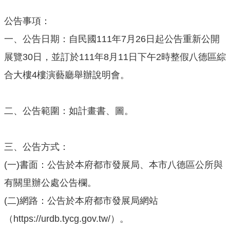
公
公告事項：
開
一、公告日期：自民國111年7月26日起公告重新公開
廉
展覽30日，並訂於111年8月11日下午2時整假八德區綜
政
服
合大樓4樓演藝廳舉辦說明會。
務
專
區
二、公告範圍：如計畫書、圖。
都
市
三、公告方式：
計
(一)書面：公告於本府都市發展局、本市八德區公所與
畫
有關里辦公處公告欄。
回
(二)網路：公告於本府都市發展局網站
首
頁
（https://urdb.tycg.gov.tw/）。