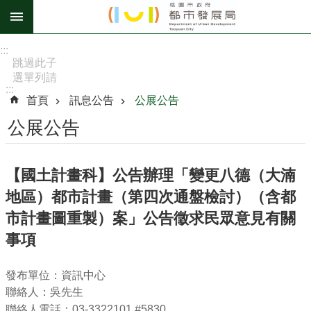
跳到主要內容區塊
進
:::
階
跳過此子
選單列請
搜
:::
按
尋
首頁
訊息公告
公展公告
[Enter]，
繼續則按
公展公告
[Tab]
訊
【國土計畫科】公告辦理「變更八德（大湳
息
地區）都市計畫（第四次通盤檢討）（含都
公
告
市計畫圖重製）案」公告徵求民眾意見有關
事項
認
識
我
發布單位：資訊中心
們
聯絡人：吳先生
聯絡人電話：03-3322101 #5830