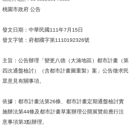
機
桃園市政府 公告
關
通
訊
發文日期：中華民國111年7月15日
錄
發文字號：府都國字第1110192326號
業
務
資
主旨：公告辦理「變更八德（大湳地區）都市計畫（第
訊
四次通盤檢討）（含都市計畫圖重製）案」公告徵求民
便
眾意見有關事項。
民
服
務
依據：都市計畫法第26條、都市計畫定期通盤檢討實
政
施辦法第44條及都市計畫草案辦理公開展覽前應行注
府
意事項第3點辦理。
資
訊