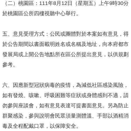
（二）桃園區：111年8月12日（星期五）上午9時30分
網
站
於桃園區公所四樓視聽中心舉行。
導
覽
五、意見受理方式：公民或團體對於本案如有意見，得
市
於公告期間以書面載明姓名或名稱及地址，向本府都市
政
信
發展局或上開公告地點所在區公所提出意見，以供規劃
箱
參考。
E
n
六、因應新型冠狀病毒的疫情，為減低社區感染風險，
g
l
如有發燒、咳嗽、呼吸困難等症狀或身體感到不適，請
i
勿參與座談會，如有意見表達可提書面意見。另為防止
s
h
群聚感染，參與說明會民眾須量測體溫、手部以酒精消
桃
毒及全程配戴口罩，以保障安全。