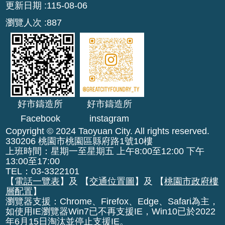
更新日期
115-08-06
網
站
瀏覽人次
887
資
料
開
放
宣
告
好市鑄造所
好市鑄造所
資
Facebook
instagram
通
Copyright © 2024 Taoyuan City. All rights reserved.
安
330206 桃園市桃園區縣府路1號10樓
全
上班時間：星期一至星期五 上午8:00至12:00 下午
13:00至17:00
政
TEL：03-3322101
策
【
電話一覽表
】及 【
交通位置圖
】及 【
桃園市政府樓
層配置
】
瀏覽器支援：Chrome、Firefox、Edge、Safari為主，
如使用IE瀏覽器Win7已不再支援IE，Win10已於2022
年6月15日淘汰並停止支援IE。