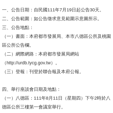
公
一、公告日期：自民國111年7月19日起公告30天。
開
二、公告範圍：如公告徵求意見範圍示意圖所示。
廉
三、公告地點：
政
服
（一）書面：本府都市發展局、本市八德區公所及桃園
務
區公所公告欄。
專
區
（二）網際網路：本府都市發展局網站
（http://urdb.tycg.gov.tw）。
都
市
（三）登報：刊登於聯合報及本府公報。
計
畫
四、舉行座談會日期及地點：
回
（一）八德區：111年8月11日（星期四）下午2時於八
首
德區公所三樓第一會議室舉行。
頁