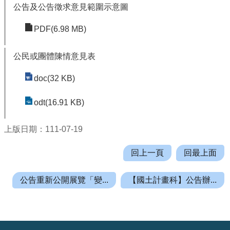
公告及公告徵求意見範圍示意圖
r
a
PDF(6.98 MB)
m
公民或團體陳情意見表
隱
私
doc(32 KB)
權
政
odt(16.91 KB)
策
上版日期：111-07-19
網
站
回上一頁
回最上面
安
全
公告重新公開展覽「變...
【國土計畫科】公告辦...
政
策
政
:::
府