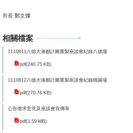
園
市
市長 鄭文燦
政
府
F
相關檔案
a
c
1110811八德大湳都計圖重製座談會紀錄八德場
e
b
pdf(240.75 KB)
o
o
1110812八德大湳都計圖重製座談會紀錄桃園場
k
pdf(270.76 KB)
I
n
公告徵求意見及座談會宣傳單
s
t
pdf(1.59 MB)
a
g