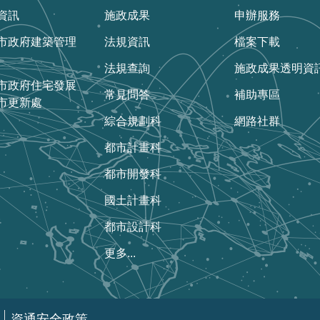
資訊
施政成果
申辦服務
市政府建築管理
法規資訊
檔案下載
法規查詢
施政成果透明資
市政府住宅發展
常見問答
補助專區
市更新處
綜合規劃科
網路社群
都市計畫科
都市開發科
國土計畫科
都市設計科
更多...
資通安全政策