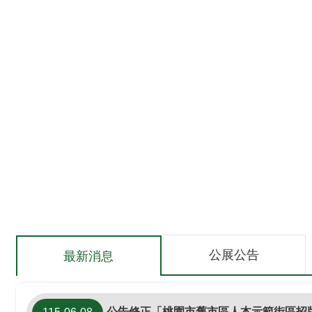
颱風季即將來臨，內政部攜手各賣場及網路平臺業者設
可負擔住宅網正式上線~*
公展公告
最新消息
公告修正「桃園市舊市區人本示範街區招牌廣告及一樓形象名牌補助計