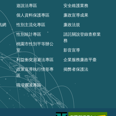
遊說法專區
安全維護業務
個人資料保護專區
廉政宣導成果
訊網
性別主流化專區
廉政法規
性別統計專區
請託關說登錄查察業
務
桃園市性別平等辦公
室
影音宣導
利益衝突迴避法專區
企業服務廉政平臺
政策宣導執行情形專
揭弊者保護法
區
職場霸凌專區