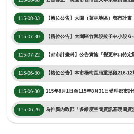
115-06-08
【樁位公告】大園（菓林地區）都市計畫「變更大園（菓林地區）都市計畫（公共設
115-08-03
【樁位公告】大園區竹圍段拔子林小段６-
115-07-30
【都市計畫科】公告實施「變更林口特定區計畫(115年第1季申請變更乙種工業區為第二種產業專用區(附))案」、「變更林口特定區(工五工業
115-07-22
【樁位公告】本市楊梅區頭重溪段216-12地號逕為分割（新釘F7
115-06-30
115年8月1日至115年8月31日受理都市計畫私有公共設施
115-06-30
為推廣內政部「多維度空間資訊基礎圖資測製及更新計畫」擴大
115-06-26