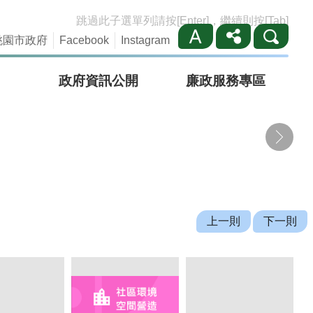
跳過此子選單列請按[Enter]，繼續則按[Tab]
桃園市政府
Facebook
Instagram
政府資訊公開
廉政服務專區
rl.cc/pr76oe）
上一則
下一則
crpd.sfaa.gov.tw/)，請貴單位於非營 利用途下自行下載，廣為運用