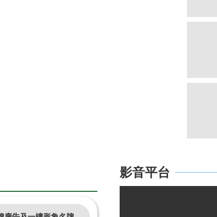
置「防颱專區」或「防災專區」，提供民眾至「防颱專區」可一
影音平台
畫」，並自115年6月15日生效。