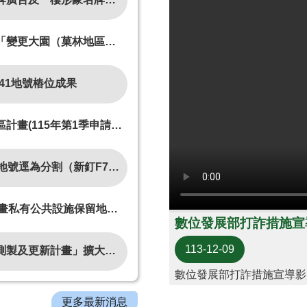
施用地專案通盤檢討）（第一階段）樁位成果
41地號樁位成果
區)細部計畫(115年第1季申請變更乙種工業區為第二種產業專用區(附))案」
6、C11501等2支樁位）測量成果
保留地與公有非公用土地交換資格審查
數位發展部打詐措施宣
113-12-09
一千分之一地形圖成果跨領域應用
數位發展部打詐措施宣導影
更多最新消息