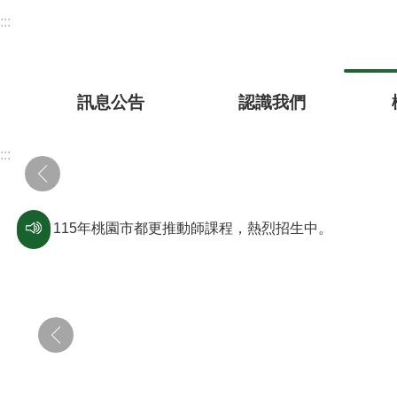
跳到主要內容區塊
:::
訊息公告
認識我們
:::
115年桃園市都更推動師課程，熱烈招生中。
本市市刊《桃園誌》採訪影片下載通知與宣導，《桃園誌》為雙月
113/1/1起終止超商申請土地使用分區的服務，超商繳
為深化公務人員及民眾對CRPD之瞭解，請協助宣導如下： (一)障礙意識活動：透過大眾媒體