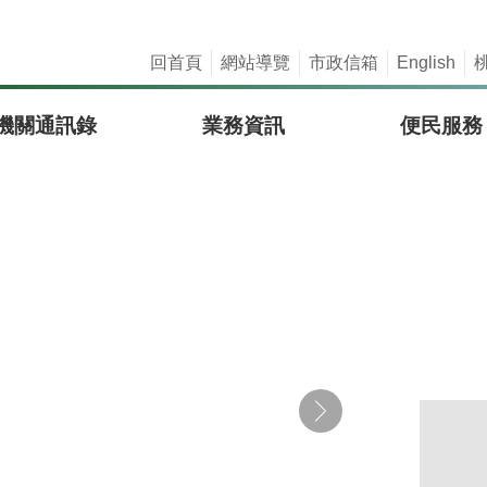
回首頁
網站導覽
市政信箱
English
機關通訊錄
業務資訊
便民服務
刊，每單月份出刊，後續各期採訪影片（雲端連結：https://reu
費仍維持服務。
對內或對外宣傳、舉辦活 動，以宣傳障礙意識。相關宣導素材已登載於「CRPD資 訊網」(https://