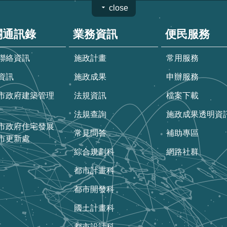
close
關通訊錄
業務資訊
便民服務
聯絡資訊
施政計畫
常用服務
資訊
施政成果
申辦服務
市政府建築管理
法規資訊
檔案下載
法規查詢
施政成果透明資
市政府住宅發展
常見問答
補助專區
市更新處
綜合規劃科
網路社群
都市計畫科
都市開發科
國土計畫科
都市設計科