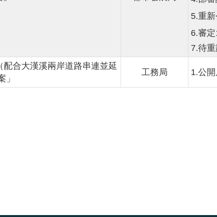
5.重
6.審定1
7.待
（配合大漢溪兩岸道路串連並延
工務局
1.公
案」