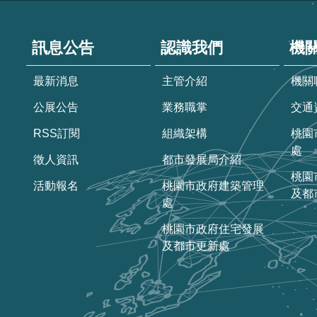
:::
訊息公告
認識我們
機
最新消息
主管介紹
機關
公展公告
業務職掌
交通
RSS訂閱
組織架構
桃園
處
徵人資訊
都市發展局介紹
桃園
活動報名
桃園市政府建築管理
及都
處
桃園市政府住宅發展
及都市更新處