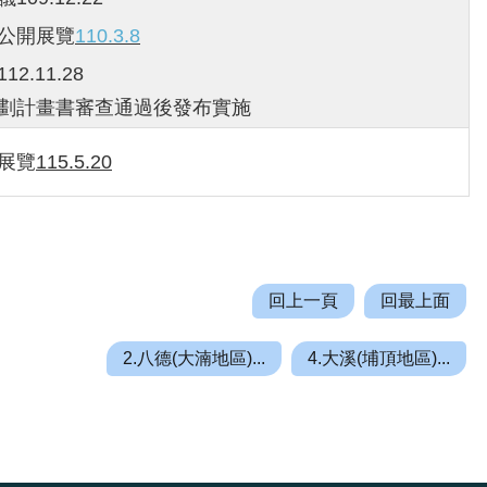
新公開展覽
110.3.8
12.11.28
重劃計畫書審查通過後發布實施
開展覽
115.5.20
回上一頁
回最上面
2.八德(大湳地區)...
4.大溪(埔頂地區)...