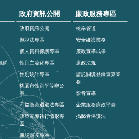
政府資訊公開
廉政服務專區
政府資訊公開
檢舉管道
遊說法專區
安全維護業務
個人資料保護專區
廉政宣導成果
訊網
性別主流化專區
廉政法規
性別統計專區
請託關說登錄查察業
務
桃園市性別平等辦公
室
影音宣導
利益衝突迴避法專區
企業服務廉政平臺
政策宣導執行情形專
揭弊者保護法
區
職場霸凌專區