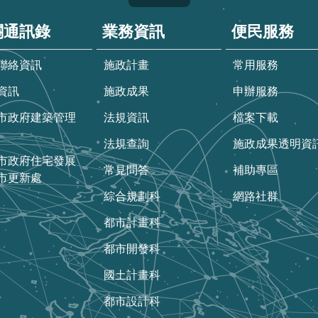
關通訊錄
業務資訊
便民服務
聯絡資訊
施政計畫
常用服務
資訊
施政成果
申辦服務
市政府建築管理
法規資訊
檔案下載
法規查詢
施政成果透明資
市政府住宅發展
常見問答
補助專區
市更新處
綜合規劃科
網路社群
都市計畫科
都市開發科
國土計畫科
都市設計科