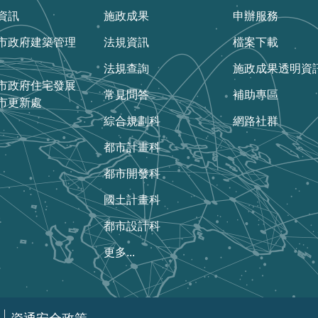
資訊
施政成果
申辦服務
市政府建築管理
法規資訊
檔案下載
法規查詢
施政成果透明資
市政府住宅發展
常見問答
補助專區
市更新處
綜合規劃科
網路社群
都市計畫科
都市開發科
國土計畫科
都市設計科
更多...