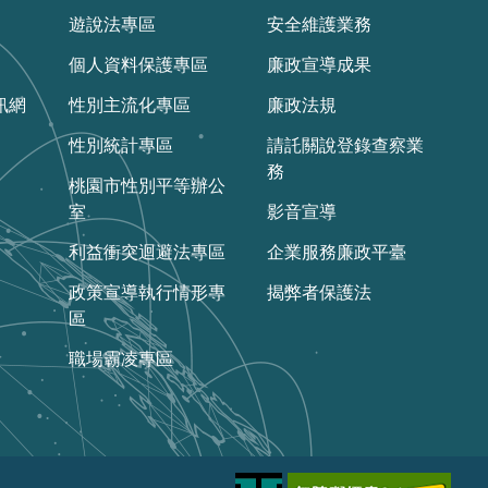
遊說法專區
安全維護業務
個人資料保護專區
廉政宣導成果
訊網
性別主流化專區
廉政法規
性別統計專區
請託關說登錄查察業
務
桃園市性別平等辦公
室
影音宣導
利益衝突迴避法專區
企業服務廉政平臺
政策宣導執行情形專
揭弊者保護法
區
職場霸凌專區