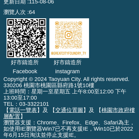
更新日期
115-08-06
公
瀏覽人次
64
開
廉
政
服
務
專
好市鑄造所
好市鑄造所
區
Facebook
instagram
Copyright © 2024 Taoyuan City. All rights reserved.
都
330206 桃園市桃園區縣府路1號10樓
市
上班時間：星期一至星期五 上午8:00至12:00 下午
計
13:00至17:00
畫
TEL：03-3322101
【
電話一覽表
】及 【
交通位置圖
】及 【
桃園市政府樓
層配置
】
回
瀏覽器支援：Chrome、Firefox、Edge、Safari為主，
首
如使用IE瀏覽器Win7已不再支援IE，Win10已於2022
頁
年6月15日淘汰並停止支援IE。