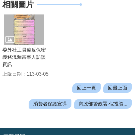
相關圖片
機
關
通
訊
錄
業
委外社工員違反保密
務
義務洩漏當事人訪談
資
資訊
訊
上版日期：113-03-05
便
民
回上一頁
回最上面
服
務
消費者保護宣導
內政部警政署-假投資...
政
府
資
:::
訊