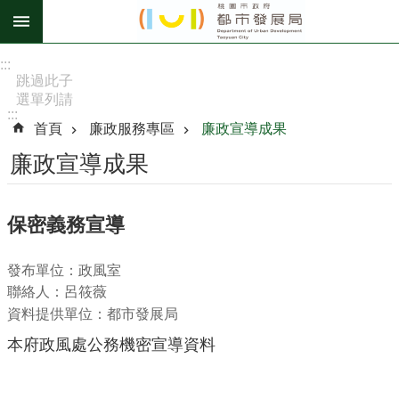
跳到主要內容區塊
進
:::
階
跳過此子
選單列請
搜
:::
按
尋
首頁
廉政服務專區
廉政宣導成果
[Enter]，
繼續則按
廉政宣導成果
[Tab]
訊
保密義務宣導
息
公
發布單位：政風室
告
聯絡人：呂筱薇
認
資料提供單位：都市發展局
識
本府政風處公務機密宣導資料
我
們