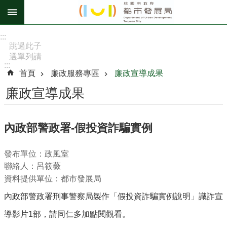
跳到主要內容區塊
進
:::
階
跳過此子
選單列請
搜
:::
按
尋
首頁
廉政服務專區
廉政宣導成果
[Enter]，
繼續則按
廉政宣導成果
[Tab]
訊
內政部警政署-假投資詐騙實例
息
公
發布單位：政風室
告
聯絡人：呂筱薇
認
資料提供單位：都市發展局
識
內政部警政署刑事警察局製作「假投資詐騙實例說明」識詐宣
我
們
導影片1部，請同仁多加點閱觀看。