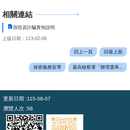
機
關
相關連結
通
訊
假投資詐騙實例說明
錄
上版日期：113-02-06
業
務
回上一頁
回最上面
資
訊
保密義務宣導
最高檢察署「辦理選舉...
便
民
服
:::
務
更新日期
115-08-07
瀏覽人次
58
政
府
資
訊