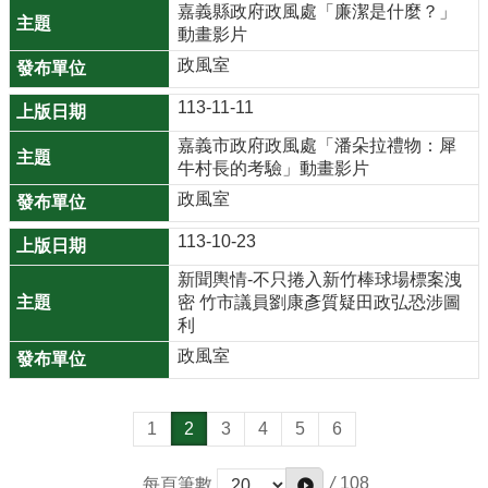
嘉義縣政府政風處「廉潔是什麼？」
r
動畫影片
a
政風室
m
113-11-11
隱
嘉義市政府政風處「潘朵拉禮物：犀
私
牛村長的考驗」動畫影片
權
政風室
政
策
113-10-23
網
新聞輿情-不只捲入新竹棒球場標案洩
密 竹市議員劉康彥質疑田政弘恐涉圖
站
利
安
政風室
全
政
策
1
2
3
4
5
6
政
府
/
108
每頁筆數