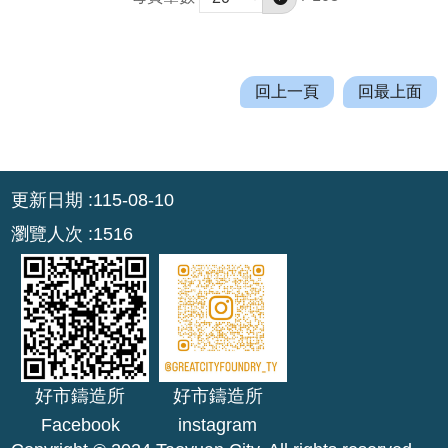
網
站
資
料
回上一頁
回最上面
開
放
宣
:::
告
更新日期
115-08-10
資
瀏覽人次
1516
通
安
全
政
策
好市鑄造所
好市鑄造所
Facebook
instagram