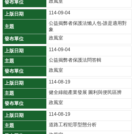
政風室
機
關
114-09-04
通
公益揭弊者保護法懶人包-誰是適用對
訊
象
錄
政風室
業
114-09-04
務
資
公益揭弊者保護法問答輯
訊
政風室
便
114-08-19
民
健全綠能產業發展 圖利與便民區辨
服
務
政風室
政
114-08-19
府
道路工程犯罪型態分析
資
訊