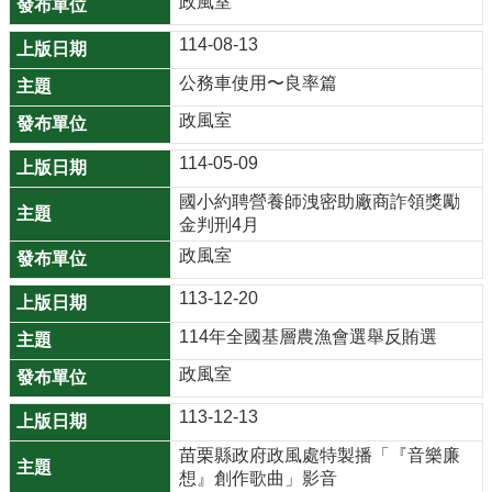
政風室
網
114-08-13
站
導
公務車使用〜良率篇
覽
政風室
市
114-05-09
政
信
國小約聘營養師洩密助廠商詐領獎勵
箱
金判刑4月
政風室
E
n
113-12-20
g
114年全國基層農漁會選舉反賄選
l
i
政風室
s
113-12-13
h
苗栗縣政府政風處特製播「『音樂廉
桃
想』創作歌曲」影音