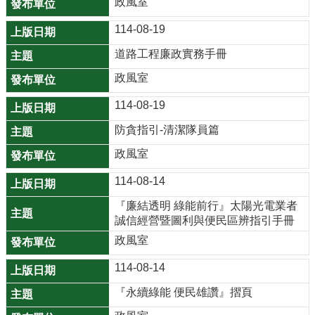
政風室
公
114-08-19
開
道路工程廉政實務手冊
廉
政風室
政
服
114-08-19
務
專
防貪指引-清潔隊員篇
區
政風室
都
114-08-14
市
『廉結透明 綠能前行』太陽光電業者
計
誠信經營暨圖利與便民區辨指引手冊
畫
政風室
回
114-08-14
首
『永續綠能 便民雄讚』摺頁
頁