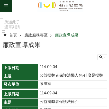
跳到主要內容區塊
進
:::
階
跳過此子
選單列請
搜
:::
按
尋
首頁
廉政服務專區
廉政宣導成果
[Enter]，
繼續則按
廉政宣導成果
[Tab]
訊
息
114-09-04
公
告
公益揭弊者保護法懶人包-什麼是揭弊
政風室
認
識
114-09-04
我
公益揭弊者保護法簡介
們