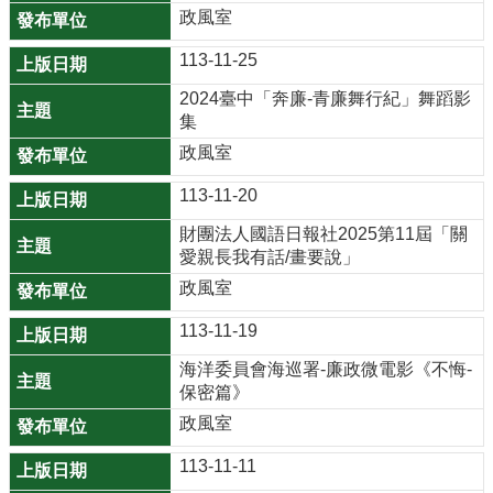
園
政風室
市
政
113-11-25
府
2024臺中「奔廉-青廉舞行紀」舞蹈影
集
F
政風室
a
c
113-11-20
e
財團法人國語日報社2025第11屆「關
b
愛親長我有話/畫要說」
o
o
政風室
k
113-11-19
I
海洋委員會海巡署-廉政微電影《不悔-
n
保密篇》
s
政風室
t
a
113-11-11
g