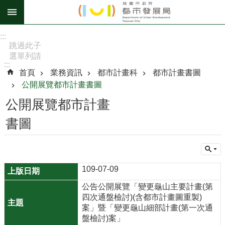
跳到主要內容區塊
進
:::
階
跳過此子
選單列請
搜
:::
按
尋
首頁
業務資訊
都市計畫科
都市計畫書圖
[Enter]，
公開展覽都市計畫書圖
繼續則按
[Tab]
公開展覽都市計畫
訊
書圖
息
公
告
109-07-09
認
識
公告公開展覽「變更龜山主要計畫(第
四次通盤檢討)(含都市計畫圖重製)
我
案」暨「變更龜山細部計畫(第一次通
們
盤檢討)案」