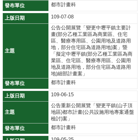
機
都市計畫科
關
109-07-08
通
訊
公告公開展覽「變更中壢平鎮主要計
錄
畫(部分乙種工業區為商業區、住宅
區、醫療專用區、公園用地及道路用
業
地，部分住宅區為道路用地)案」暨
務
「擬定中壢平鎮(部分乙種工業區為商
業區、住宅區、醫療專用區、公園用
資
地及道路用地，部分住宅區為道路用
訊
地)細部計畫案」
便
都市計畫科
民
109-06-15
服
務
公告重新公開展覽「變更平鎮(山子頂
地區)都市計畫(公共設施用地專案通盤
政
檢討)案」
府
都市計畫科
資
訊
109-05-25