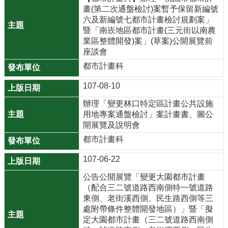
網
畫(第二次通盤檢討)案暫予保留新編號
六及新編號七都市計畫檢討規劃案」
站
暨「南崁地區都市計畫(三元街以南農
資
業區整體開發)案」(草案)公開展覽前
料
座談會
開
都市計畫科
放
宣
107-08-10
告
辦理「變更林口特定區計畫公共設施
用地專案通盤檢討」案計畫書、圖公
資
開展覽及說明會
通
安
都市計畫科
全
107-06-22
政
策
公告公開展覽「變更大園都市計畫
（配合三二號道路西南側特一號道路
東側、老街溪西側、民生路西側等三
處附帶條件整體開發地區）」暨「擬
定大園都市計畫（三二號道路西南側