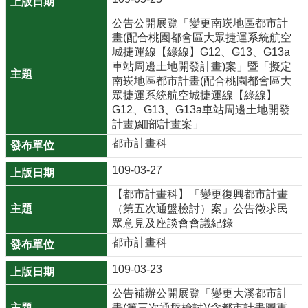
公
公告公開展覽「變更南崁地區都市計
開
畫(配合桃園都會區大眾捷運系統航空
城捷運線【綠線】G12、G13、G13a
廉
車站周邊土地開發計畫)案」暨「擬定
政
南崁地區都市計畫(配合桃園都會區大
服
眾捷運系統航空城捷運線【綠線】
務
G12、G13、G13a車站周邊土地開發
計畫)細部計畫案」
專
區
都市計畫科
109-03-27
都
市
【都市計畫科】「變更復興都市計畫
（第五次通盤檢討）案」公告徵求民
計
眾意見及座談會會議紀錄
畫
都市計畫科
回
109-03-23
首
頁
公告補辦公開展覽「變更大溪都市計
畫(第三次通盤檢討)(含都市計畫圖重