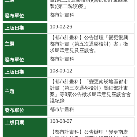
網
製)(第二階段)案」
站
都市計畫科
導
109-02-26
覽
【都市計畫科】公告辦理「變更復興
市
都市計畫（第五次通盤檢討）案」徵
政
求民眾意見及座談會。
信
都市計畫科
箱
108-09-12
E
【都市計畫科】「變更南崁地區都市
n
計畫（第三次通盤檢討）暨細部計畫
g
案」等8案公告徵求民眾意見座談會會
l
議紀錄
i
都市計畫科
s
h
108-08-07
桃
【都市計畫科】公告辦理「變更南崁