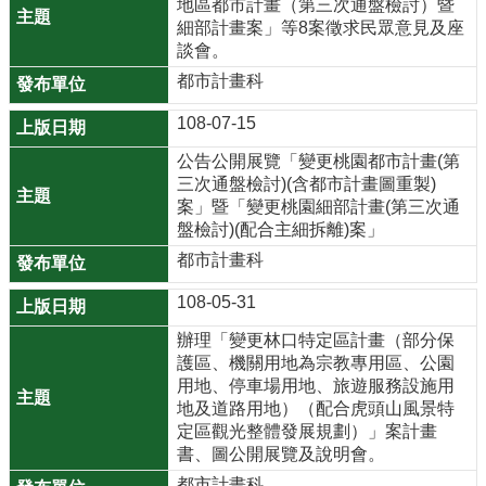
園
地區都市計畫（第三次通盤檢討）暨
細部計畫案」等8案徵求民眾意見及座
市
談會。
政
都市計畫科
府
108-07-15
F
a
公告公開展覽「變更桃園都市計畫(第
c
三次通盤檢討)(含都市計畫圖重製)
e
案」暨「變更桃園細部計畫(第三次通
盤檢討)(配合主細拆離)案」
b
o
都市計畫科
o
108-05-31
k
辦理「變更林口特定區計畫（部分保
I
護區、機關用地為宗教專用區、公園
n
用地、停車場用地、旅遊服務設施用
s
地及道路用地）（配合虎頭山風景特
定區觀光整體發展規劃）」案計畫
t
書、圖公開展覽及說明會。
a
g
都市計畫科