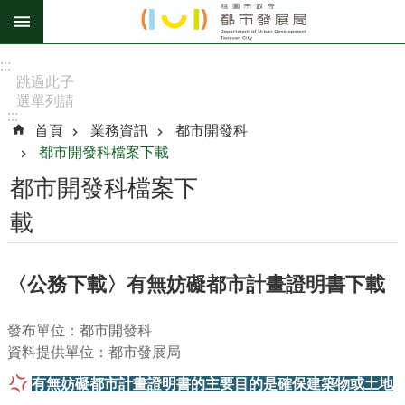
跳到主要內容區塊
進
:::
階
跳過此子
選單列請
搜
:::
按
尋
首頁
業務資訊
都市開發科
[Enter]，
都市開發科檔案下載
繼續則按
[Tab]
都市開發科檔案下
訊
載
息
公
告
〈公務下載〉有無妨礙都市計畫證明書下載
認
發布單位：都市開發科
識
資料提供單位：都市發展局
我
們
有無妨礙都市計畫證明書的主要目的是確保建築物或土地