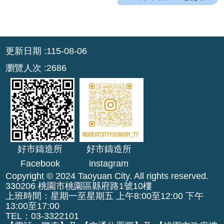
園
市
政
府
:::
更新日期
115-08-06
F
瀏覽人次
2686
a
c
e
b
o
o
k
好市鑄造所
好市鑄造所
Facebook
instagram
I
n
Copyright © 2024 Taoyuan City. All rights reserved.
330206 桃園市桃園區縣府路1號10樓
s
上班時間：星期一至星期五 上午8:00至12:00 下午
t
13:00至17:00
a
TEL：03-3322101
g