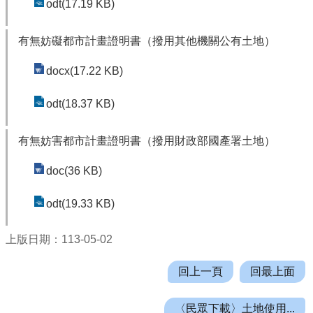
odt(17.19 KB)
網
站
有無妨礙都市計畫證明書（撥用其他機關公有土地）
導
覽
docx(17.22 KB)
市
odt(18.37 KB)
政
信
有無妨害都市計畫證明書（撥用財政部國產署土地）
箱
E
doc(36 KB)
n
odt(19.33 KB)
g
l
i
上版日期：113-05-02
s
h
回上一頁
回最上面
桃
〈民眾下載〉土地使用...