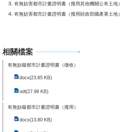
有無妨害都市計畫證明書（撥用其他機關公有土地）
公
開
有無妨害都市計畫證明書（撥用財政部國產署土地）
廉
政
服
務
相關檔案
專
區
有無妨礙都市計畫證明書（徵收）
都
docx(23.85 KB)
市
計
odt(27.98 KB)
畫
有無妨礙都市計畫證明書（撥用）
回
首
docx(13.80 KB)
頁