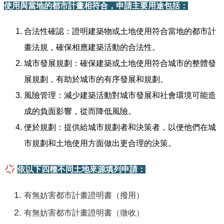
機
使用與當地的都市計畫相符合，申請主要用途包括：
關
通
合法性確認：證明建築物或土地使用符合當地的都市計
訊
畫法規，確保相應建築活動的合法性。
錄
城市發展規劃：確保建築或土地使用符合城市的整體發
業
展規劃，有助於城市的有序發展和規劃。
務
風險管理：減少建築活動對城市發展和社會環境可能造
資
訊
成的負面影響，從而降低風險。
便於規劃：提供給城市規劃者和決策者，以便他們在城
便
民
市規劃和土地使用方面做出更合理的決策。
服
務
依以下四種不同土地來源填列申請：
政
有無妨害都市計畫證明書（撥用）
府
資
有無妨害都市計畫證明書（徵收）
訊