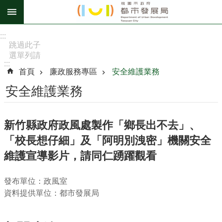
跳到主要內容區塊
進
:::
階
跳過此子
選單列請
搜
:::
按
尋
首頁
廉政服務專區
安全維護業務
[Enter]，
繼續則按
安全維護業務
[Tab]
訊
新竹縣政府政風處製作「鄉長出不去」、
息
「校長想仔細」及「阿明別洩密」機關安全
公
告
維護宣導影片，請同仁踴躍觀看
認
發布單位：政風室
識
資料提供單位：都市發展局
我
們