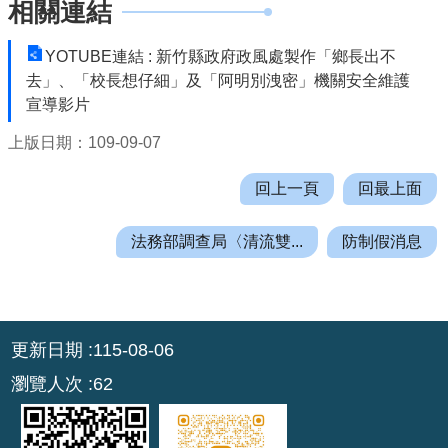
相關連結
機
關
YOTUBE連結 : 新竹縣政府政風處製作「鄉長出不
通
去」、「校長想仔細」及「阿明別洩密」機關安全維護
訊
宣導影片
錄
上版日期：109-09-07
業
務
回上一頁
回最上面
資
訊
法務部調查局〈清流雙...
防制假消息
便
民
服
:::
務
更新日期
115-08-06
政
瀏覽人次
62
府
資
訊