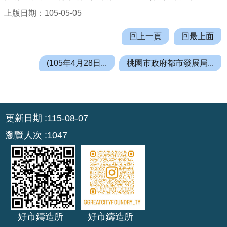
公
上版日期：105-05-05
開
回上一頁
回最上面
廉
政
(105年4月28日...
桃園市政府都市發展局...
服
務
專
區
:::
更新日期
115-08-07
都
瀏覽人次
1047
市
計
畫
回
首
頁
好市鑄造所
好市鑄造所