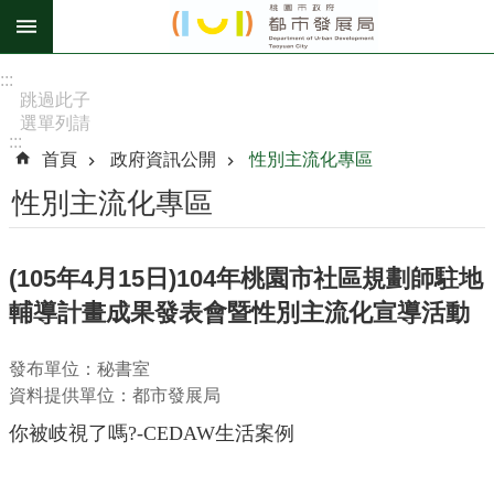
跳到主要內容區塊
進
:::
階
跳過此子
選單列請
搜
:::
按
尋
首頁
政府資訊公開
性別主流化專區
[Enter]，
繼續則按
性別主流化專區
[Tab]
訊
(105年4月15日)104年桃園市社區規劃師駐地
息
輔導計畫成果發表會暨性別主流化宣導活動
公
告
發布單位：秘書室
認
資料提供單位：都市發展局
識
你被岐視了嗎
?-CEDAW
生活案例
我
們