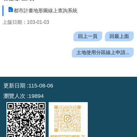
機
都市計畫地形圖線上查詢系統
關
通
上版日期：103-01-03
訊
錄
回上一頁
回最上面
業
土地使用分區線上申請...
務
資
訊
:::
便
更新日期
115-08-06
民
服
瀏覽人次
19894
務
政
府
資
訊