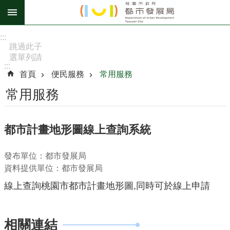
跳到主要內容區塊
進
:::
階
跳過此子
選單列請
搜
:::
按
尋
首頁
便民服務
常用服務
[Enter]，
繼續則按
常用服務
[Tab]
訊
都市計畫地形圖線上查詢系統
息
公
發布單位：都市發展局
告
資料提供單位：都市發展局
認
線上查詢桃園市都市計畫地形圖,同時可於線上申請
識
我
們
相關連結