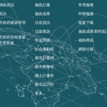
聯絡資訊
施政計畫
常用服務
資訊
施政成果
申辦服務
市政府建築管理
法規資訊
檔案下載
法規查詢
施政成果透明資
市政府住宅發展
常見問答
補助專區
市更新處
綜合規劃科
網路社群
都市計畫科
都市開發科
國土計畫科
都市設計科
更多...