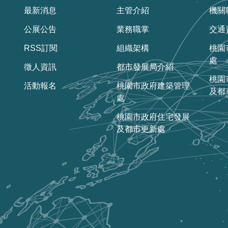
最新消息
主管介紹
機關
公展公告
業務職掌
交通
RSS訂閱
組織架構
桃園
處
徵人資訊
都市發展局介紹
桃園
活動報名
桃園市政府建築管理
及都
處
桃園市政府住宅發展
及都市更新處