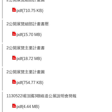
園
市
pdf(710.75 KB)
政
府
2公開展覽細部計畫書壓
F
pdf(15.70 MB)
a
c
e
2公開展覽主要計畫書
b
pdf(18.72 MB)
o
o
k
2公開展覽主要計畫圖
I
pdf(754.77 KB)
n
s
1130522埔頂國3聯絡道公展說明會簡報
t
a
pdf(4.44 MB)
g