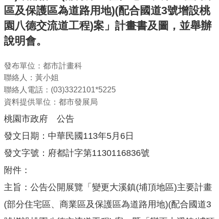
機
區及保護區為道路用地)(配合國道3號增設桃
關
園八德交流道工程)案」計畫書及圖，並舉辦
通
說明會。
訊
錄
發布單位：都市計畫科
業
聯絡人：黃小姐
務
聯絡人電話：(03)3322101*5225
資
資料提供單位：都市發展局
訊
桃園市政府 公告
便
發文日期：中華民國113年5月6日
民
服
發文字號：府都計字第1130116836號
務
附件：
政
主旨：公告公開展覽「變更大溪鎮(埔頂地區)主要計畫
府
(部分住宅區、商業區及保護區為道路用地)(配合國道3
資
訊