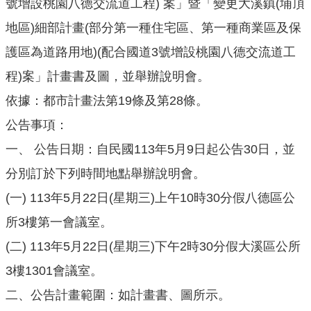
號增設桃園八德交流道工程) 案」暨「變更大溪鎮(埔頂
公
地區)細部計畫(部分第一種住宅區、第一種商業區及保
開
護區為道路用地)(配合國道3號增設桃園八德交流道工
廉
程)案」計畫書及圖，並舉辦說明會。
政
服
依據：都市計畫法第19條及第28條。
務
公告事項：
專
區
一、 公告日期：自民國113年5月9日起公告30日，並
分別訂於下列時間地點舉辦說明會。
都
市
(一) 113年5月22日(星期三)上午10時30分假八德區公
計
所3樓第一會議室。
畫
(二) 113年5月22日(星期三)下午2時30分假大溪區公所
回
3樓1301會議室。
首
二、公告計畫範圍：如計畫書、圖所示。
頁