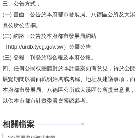
三、公告方式：
網
站
(一) 書面：公告於本府都市發展局、八德區公所及大溪
導
區公所公告欄。
覽
(二) 網路：公告於本府都市發展局網站
市
（http://urdb.tycg.gov.tw/）公展公告。
政
信
(三) 登報：刊登於聯合報及本府公報。
箱
四、任何公民或團體對於本計畫案如有意見，得於公開
E
展覽期間以書面載明姓名或名稱、地址及建議事項，向
n
本府都市發展局、八德區公所或大溪區公所提出意見，
g
l
以供本市都市計畫委員會審議參考。
i
s
h
相關檔案
桃
2公開展覽細部計畫圖