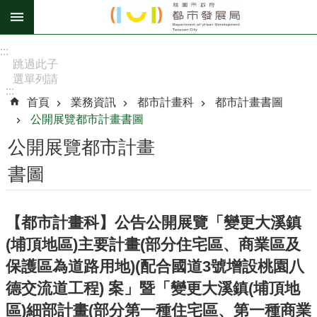
跳到主要內容區塊
進
:::
階
跳過此子
選單列請
搜
:::
按
尋
首頁
業務資訊
都市計畫科
都市計畫書圖
[Enter]，
公開展覽都市計畫書圖
繼續則按
[Tab]
公開展覽都市計畫
訊
書圖
息
公
告
【都市計畫科】公告公開展覽「變更大溪鎮
(埔頂地區)主要計畫(部分住宅區、商業區及
認
識
保護區為道路用地)(配合國道3號增設桃園八
我
德交流道工程) 案」暨「變更大溪鎮(埔頂地
們
區)細部計畫(部分第一種住宅區、第一種商業