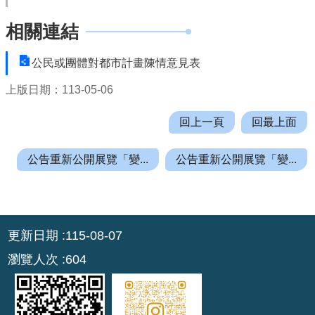
r
相關連結
a
m
公民或團體對都市計畫陳情意見表
隱
上版日期：113-05-06
私
權
回上一頁
回最上面
政
策
公告重新公開展覽「變...
公告重新公開展覽「變...
網
站
安
:::
全
更新日期
115-08-07
政
瀏覽人次
604
策
政
府