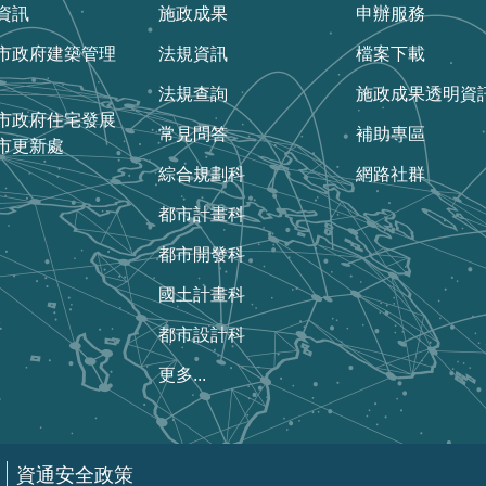
資訊
施政成果
申辦服務
市政府建築管理
法規資訊
檔案下載
法規查詢
施政成果透明資
市政府住宅發展
常見問答
補助專區
市更新處
綜合規劃科
網路社群
都市計畫科
都市開發科
國土計畫科
都市設計科
更多...
資通安全政策