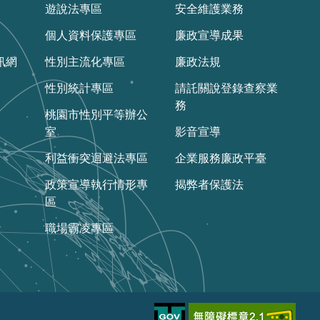
遊說法專區
安全維護業務
個人資料保護專區
廉政宣導成果
訊網
性別主流化專區
廉政法規
性別統計專區
請託關說登錄查察業
務
桃園市性別平等辦公
室
影音宣導
利益衝突迴避法專區
企業服務廉政平臺
政策宣導執行情形專
揭弊者保護法
區
職場霸凌專區