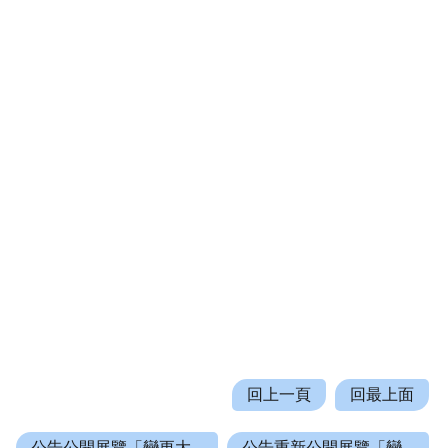
回上一頁
回最上面
公告公開展覽「變更大...
公告重新公開展覽「變...