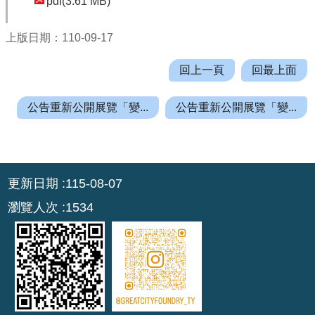
pdf(3.61 MB)
r
a
上版日期：110-09-17
m
回上一頁
回最上面
隱
私
公告重新公開展覽「變...
公告重新公開展覽「變...
權
政
策
:::
網
更新日期
115-08-07
站
瀏覽人次
1534
安
全
政
策
政
府