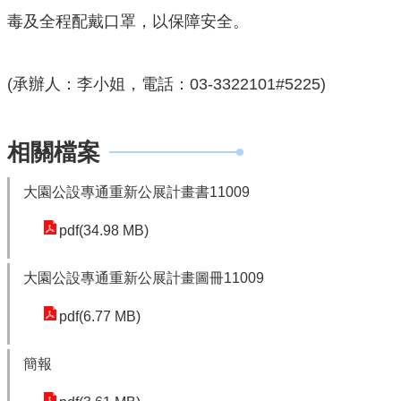
園
毒及全程配戴口罩，以保障安全。
市
政
府
(承辦人：李小姐，電話：03-3322101#5225)
F
a
相關檔案
c
e
b
大園公設專通重新公展計畫書11009
o
pdf(34.98 MB)
o
k
大園公設專通重新公展計畫圖冊11009
I
n
pdf(6.77 MB)
s
t
簡報
a
g