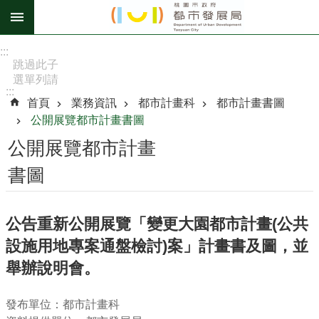
跳到主要內容區塊
進
:::
階
跳過此子
選單列請
搜
:::
按
尋
首頁
業務資訊
都市計畫科
都市計畫書圖
[Enter]，
公開展覽都市計畫書圖
繼續則按
[Tab]
公開展覽都市計畫
訊
書圖
息
公
告
公告重新公開展覽「變更大園都市計畫(公共
設施用地專案通盤檢討)案」計畫書及圖，並
認
識
舉辦說明會。
我
們
發布單位：都市計畫科