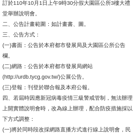
訂於​110年10月1日上午9時30分假大園區公所3樓大禮
公
堂舉辦說明會。
開
二、公告計畫範圍：如計畫書、圖。
廉
政
三、公告方式：
服
(一)書面：公告於本府都市發展局及大園區公所公告
務
專
欄。
區
(二)網路：公告於本府都市發展局網站
(http://urdb.tycg.gov.tw/)公展公告。
都
市
(三)登報：刊登於聯合報及本府公報。
計
四、若屆時因應新冠病毒疫情三級警戒管制，無法辦理
畫
上開實體說明會時，改為線上辦理，配合防疫措施採以
回
下方式調整：
首
頁
(一)將於同時段改採網路直播方式進行線上說明會，民