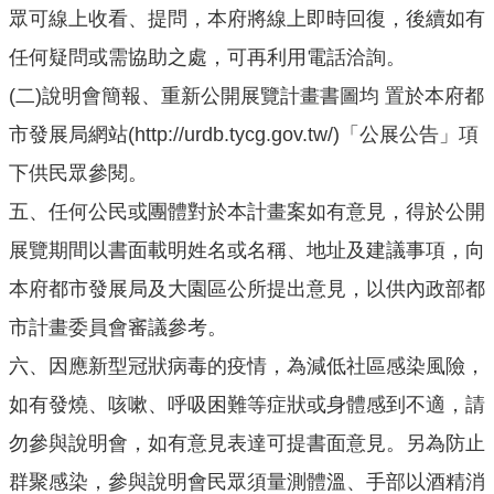
眾可線上收看、提問，本府將線上即時回復，後續如有
網
站
任何疑問或需協助之處，可再利用電話洽詢。
導
(二)說明會簡報、重新公開展覽計畫書圖均 置於本府都
覽
市發展局網站(http://urdb.tycg.gov.tw/)「公展公告」項
市
政
下供民眾參閱。
信
五、任何公民或團體對於本計畫案如有意見，得於公開
箱
展覽期間以書面載明姓名或名稱、地址及建議事項，向
E
本府都市發展局及大園區公所提出意見，以供內政部都
n
g
市計畫委員會審議參考。
l
六、因應新型冠狀病毒的疫情，為減低社區感染風險，
i
s
如有發燒、咳嗽、呼吸困難等症狀或身體感到不適，請
h
勿參與說明會，如有意見表達可提書面意見。另為防止
桃
群聚感染，參與說明會民眾須量測體溫、手部以酒精消