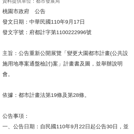
資料提供單位：都市發展局
機
關
桃園市政府 公告
通
發文日期：中華民國110年9月17日
訊
發文字號：府都計字第1100222996號
錄
業
務
主旨：公告重新公開展覽「變更大園都市計畫(公共設
資
施用地專案通盤檢討)案」計畫書及圖，並舉辦說明
訊
會。
便
民
服
依據：都市計畫法第19條及第28條。
務
政
公告事項：
府
一、公告日期：自民國​110年9月22日起公告30日，並
資
訊