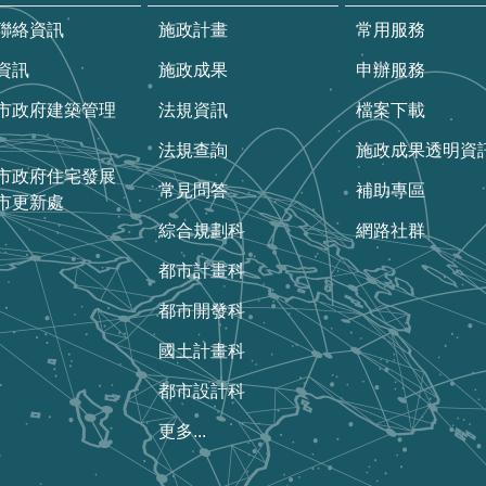
聯絡資訊
施政計畫
常用服務
資訊
施政成果
申辦服務
市政府建築管理
法規資訊
檔案下載
法規查詢
施政成果透明資
市政府住宅發展
常見問答
補助專區
市更新處
綜合規劃科
網路社群
都市計畫科
都市開發科
國土計畫科
都市設計科
更多...