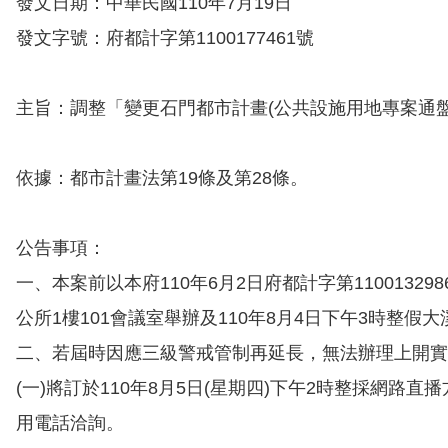
發文日期：中華民國110年7月19日
發文字號：府都計字第1100177461號
主旨：調整「變更石門都市計畫(公共設施用地專案通
依據：都市計畫法第19條及第28條。
公告事項：
一、本案前以本府​110年6月2日府都計字第​1100132
公所1樓​​101會議室舉辦及​110年8月4日下午3時整
二、若屆時因應三級警戒管制再延長，無法辦理上開實
(一)將訂於​110年8月5日(星期四)下午2時整採
用電話洽詢。