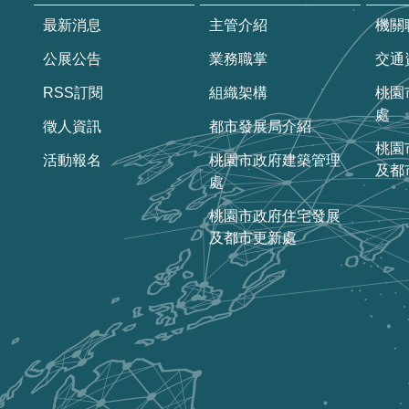
最新消息
主管介紹
機關
公展公告
業務職掌
交通
RSS訂閱
組織架構
桃園
處
徵人資訊
都市發展局介紹
桃園
活動報名
桃園市政府建築管理
及都
處
桃園市政府住宅發展
及都市更新處