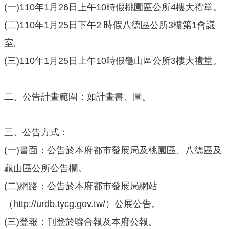
(一)​110年1月26日上午10時假桃園區公所4樓大禮堂。
公
開
(二)​110年1月25日下午2 時假八德區公所3樓第1會議
室。
廉
政
(三)​110年1月25日上午10時假龜山區公所3樓大禮堂。
服
務
專
二、公告計畫範圍：如計畫書、圖。
區
都
三、公告方式：
市
(一)書面：公告於本府都市發展局及桃園區、八德區及
計
龜山區公所公告欄。
畫
(二)網路：公告於本府都市發展局網站
回
（http://urdb.tycg.gov.tw/）公展公告。
首
頁
(三)登報：刊登於聯合報及本府公報。