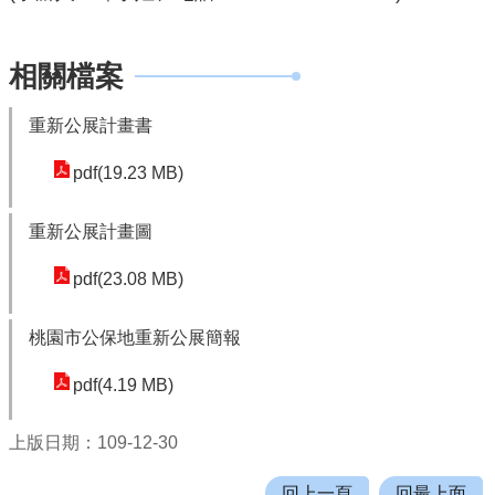
園
市
政
相關檔案
府
重新公展計畫書
F
a
pdf(19.23 MB)
c
e
重新公展計畫圖
b
o
pdf(23.08 MB)
o
k
桃園市公保地重新公展簡報
I
pdf(4.19 MB)
n
s
t
上版日期：109-12-30
a
g
回上一頁
回最上面