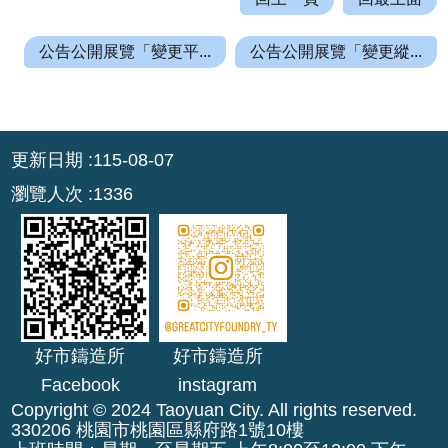
r
a
公告公開展覽「變更平...
公告公開展覽「變更縱...
m
隱
:::
私
更新日期
115-08-07
權
政
瀏覽人次
1336
策
網
站
安
全
政
好市鑄造所
好市鑄造所
策
Facebook
instagram
Copyright © 2024 Taoyuan City. All rights reserved.
政
330206 桃園市桃園區縣府路1號10樓
府