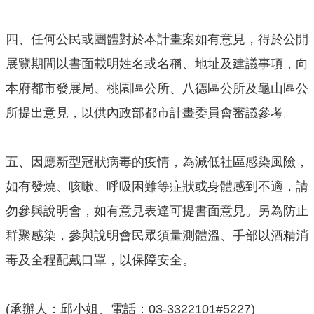
網
站
四、任何公民或團體對於本計畫案如有意見，得於公開
導
覽
展覽期間以書面載明姓名或名稱、地址及建議事項，向
本府都市發展局、桃園區公所、八德區公所及龜山區公
市
政
所提出意見，以供內政部都市計畫委員會審議參考。
信
箱
五、因應新型冠狀病毒的疫情，為減低社區感染風險，
E
如有發燒、咳嗽、呼吸困難等症狀或身體感到不適，請
n
g
勿參與說明會，如有意見表達可提書面意見。另為防止
l
群聚感染，參與說明會民眾須量測體溫、手部以酒精消
i
s
毒及全程配戴口罩，以保障安全。
h
桃
(承辦人：邱小姐、電話：03-3322101#5227)