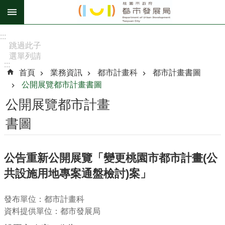
跳到主要內容區塊
進
:::
階
跳過此子
選單列請
搜
:::
按
尋
首頁
業務資訊
都市計畫科
都市計畫書圖
[Enter]，
公開展覽都市計畫書圖
繼續則按
[Tab]
公開展覽都市計畫
訊
書圖
息
公
告
公告重新公開展覽「變更桃園市都市計畫(公
共設施用地專案通盤檢討)案」
認
識
我
發布單位：都市計畫科
們
資料提供單位：都市發展局