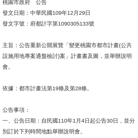
桃園市政府 公告
機
關
發文日期：中華民國109年12月29日
通
發文字號：府都計字第1090305133號
訊
錄
主旨：公告重新公開展覽「變更桃園市都市計畫(公共
業
務
設施用地專案通盤檢討)案」計畫書及圖，並舉辦說明
資
會。
訊
便
民
依據：都市計畫法第19條及第28條。
服
務
公告事項：
政
一、公告日期：自民國​110年1月4日起公告30日，並分
府
資
別訂於下列時間地點舉辦說明會。
訊