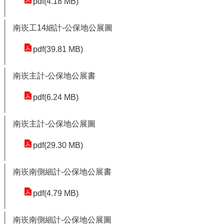
pdf(4.18 MB)
網
站
南崁工14細計-公保地公展圖
導
覽
pdf(39.81 MB)
市
南崁主計-公保地公展書
政
信
pdf(6.24 MB)
箱
E
南崁主計-公保地公展圖
n
pdf(29.30 MB)
g
l
i
南崁南側細計-公保地公展書
s
pdf(4.79 MB)
h
桃
南崁南側細計-公保地公展圖