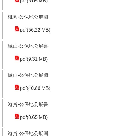
pdf(5.05 MB)
網
站
桃園-公保地公展圖
資
料
pdf(56.22 MB)
開
放
龜山-公保地公展書
宣
告
pdf(9.31 MB)
資
龜山-公保地公展圖
通
安
pdf(40.86 MB)
全
政
縱貫-公保地公展書
策
pdf(8.65 MB)
縱貫-公保地公展圖