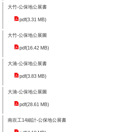
公
大竹-公保地公展書
開
pdf(3.31 MB)
廉
政
大竹-公保地公展圖
服
務
pdf(16.42 MB)
專
區
大湳-公保地公展書
都
pdf(3.83 MB)
市
計
大湳-公保地公展圖
畫
pdf(28.61 MB)
回
首
南崁工14細計-公保地公展書
頁