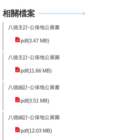
機
關
相關檔案
通
訊
八德主計-公保地公展書
錄
pdf(3.47 MB)
業
務
八德主計-公保地公展圖
資
訊
pdf(11.66 MB)
便
八德細計-公保地公展書
民
服
pdf(3.51 MB)
務
政
八德細計-公保地公展圖
府
pdf(12.03 MB)
資
訊