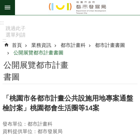
跳到主要內容區塊
進
:::
階
跳過此子
選單列請
搜
:::
按
尋
首頁
業務資訊
都市計畫科
都市計畫書圖
[Enter]，
公開展覽都市計畫書圖
繼續則按
[Tab]
公開展覽都市計畫
訊
書圖
息
公
告
「桃園市各都市計畫公共設施用地專案通盤
檢討案」桃園都會生活圈等14案
認
識
我
發布單位：都市計畫科
們
資料提供單位：都市發展局