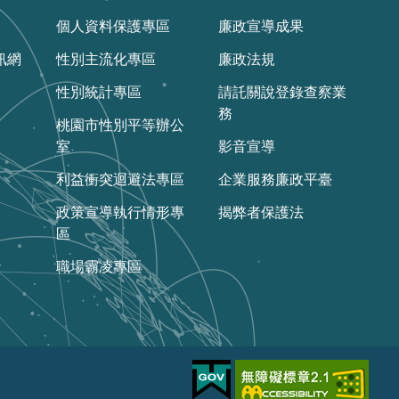
個人資料保護專區
廉政宣導成果
訊網
性別主流化專區
廉政法規
性別統計專區
請託關說登錄查察業
務
桃園市性別平等辦公
室
影音宣導
利益衝突迴避法專區
企業服務廉政平臺
政策宣導執行情形專
揭弊者保護法
區
職場霸凌專區