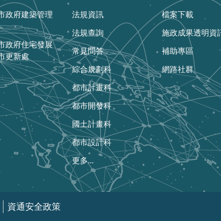
市政府建築管理
法規資訊
檔案下載
法規查詢
施政成果透明資
市政府住宅發展
常見問答
補助專區
市更新處
綜合規劃科
網路社群
都市計畫科
都市開發科
國土計畫科
都市設計科
更多...
資通安全政策