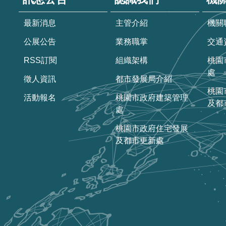
最新消息
主管介紹
機關
公展公告
業務職掌
交通
RSS訂閱
組織架構
桃園
處
徵人資訊
都市發展局介紹
桃園
活動報名
桃園市政府建築管理
及都
處
桃園市政府住宅發展
及都市更新處