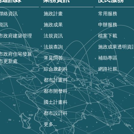
聯絡資訊
施政計畫
常用服務
資訊
施政成果
申辦服務
市政府建築管理
法規資訊
檔案下載
法規查詢
施政成果透明資
市政府住宅發展
常見問答
補助專區
市更新處
綜合規劃科
網路社群
都市計畫科
都市開發科
國土計畫科
都市設計科
更多...