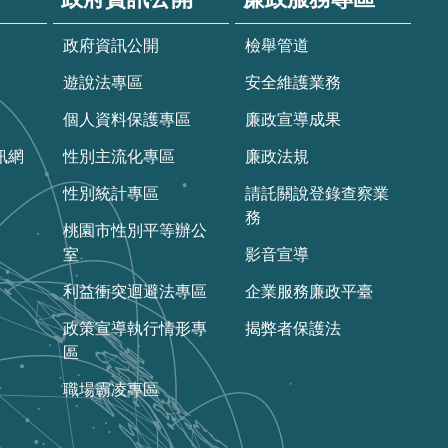
政府資訊公開
檢舉管道
遊說法專區
安全維護業務
個人資料保護專區
廉政宣導成果
訊網
性別主流化專區
廉政法規
性別統計專區
請託關說登錄查察業
務
桃園市性別平等辦公
室
影音宣導
利益衝突迴避法專區
企業服務廉政平臺
政策宣導執行情形專
揭弊者保護法
區
職場霸凌專區