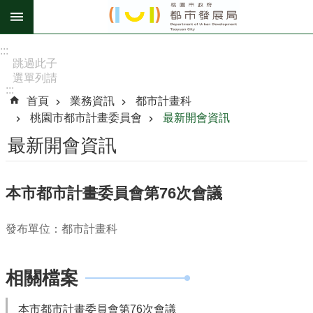
跳到主要內容區塊
進
:::
階
跳過此子
選單列請
搜
:::
按
尋
首頁
業務資訊
都市計畫科
[Enter]，
桃園市都市計畫委員會
最新開會資訊
繼續則按
[Tab]
最新開會資訊
訊
息
本市都市計畫委員會第76次會議
公
告
發布單位：都市計畫科
認
識
相關檔案
我
們
本市都市計畫委員會第76次會議