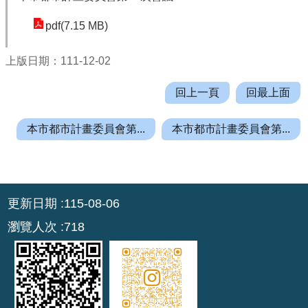
機
關
pdf(7.15 MB)
通
訊
上版日期：111-12-02
錄
回上一頁
回最上面
業
務
本市都市計畫委員會第...
本市都市計畫委員會第...
資
訊
便
:::
民
更新日期
115-08-06
服
瀏覽人次
718
務
政
府
資
訊