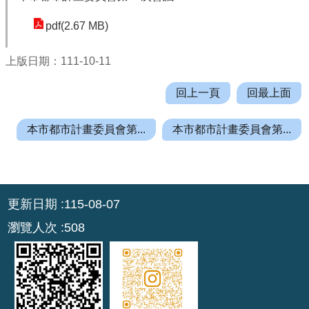
機
關
pdf(2.67 MB)
通
訊
上版日期：111-10-11
錄
回上一頁
回最上面
業
務
本市都市計畫委員會第...
本市都市計畫委員會第...
資
訊
便
:::
民
更新日期
115-08-07
服
瀏覽人次
508
務
政
府
資
訊