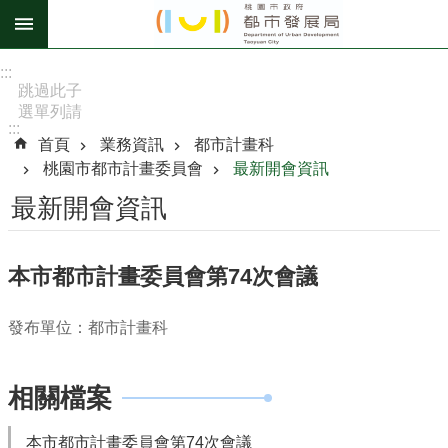
跳到主要內容區塊
進
:::
階
跳過此子
選單列請
搜
:::
按
尋
首頁
業務資訊
都市計畫科
[Enter]，
桃園市都市計畫委員會
最新開會資訊
繼續則按
[Tab]
最新開會資訊
訊
息
本市都市計畫委員會第74次會議
公
告
發布單位：都市計畫科
認
識
相關檔案
我
們
本市都市計畫委員會第74次會議