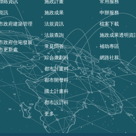
聯絡資訊
施政計畫
常用服務
資訊
施政成果
申辦服務
市政府建築管理
法規資訊
檔案下載
法規查詢
施政成果透明資
市政府住宅發展
常見問答
補助專區
市更新處
綜合規劃科
網路社群
都市計畫科
都市開發科
國土計畫科
都市設計科
更多...