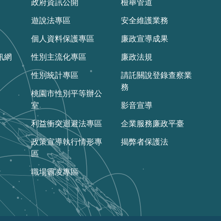
政府資訊公開
檢舉管道
遊說法專區
安全維護業務
個人資料保護專區
廉政宣導成果
訊網
性別主流化專區
廉政法規
性別統計專區
請託關說登錄查察業
務
桃園市性別平等辦公
室
影音宣導
利益衝突迴避法專區
企業服務廉政平臺
政策宣導執行情形專
揭弊者保護法
區
職場霸凌專區