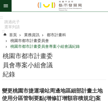
跳到主要內容區塊
進
:::
階
跳過此子
選單列請
搜
:::
按
尋
首頁
業務資訊
都市計畫科
[Enter]，
桃園市都市計畫委員會
繼續則按
桃園市都市計畫委員會專案小組會議紀錄
[Tab]
桃園市都市計畫委
訊
息
員會專案小組會議
公
紀錄
告
認
識
變更桃園市捷運場站周邊地區細部計畫土地
我
使用分區管制要點(增修訂增額容積規定)案
們