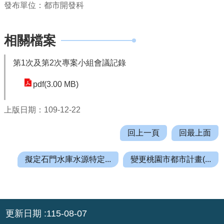
發布單位：都市開發科
機
關
通
相關檔案
訊
錄
第1次及第2次專案小組會議記錄
業
pdf(3.00 MB)
務
資
上版日期：109-12-22
訊
便
回上一頁
回最上面
民
服
擬定石門水庫水源特定...
變更桃園市都市計畫(...
務
政
府
:::
資
更新日期
115-08-07
訊