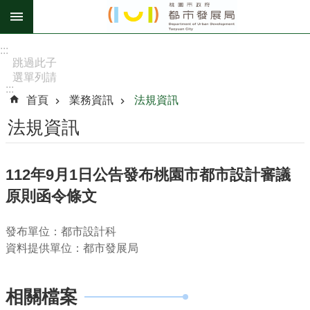
跳到主要內容區塊
進
:::
階
跳過此子
選單列請
搜
:::
按
尋
首頁
業務資訊
法規資訊
[Enter]，
繼續則按
法規資訊
[Tab]
訊
112年9月1日公告發布桃園市都市設計審議
息
原則函令條文
公
告
發布單位：都市設計科
認
資料提供單位：都市發展局
識
我
們
相關檔案