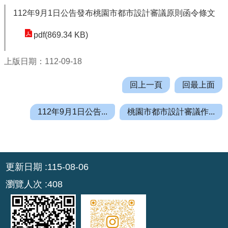
機
112年9月1日公告發布桃園市都市設計審議原則函令條文
關
通
pdf(869.34 KB)
訊
錄
上版日期：112-09-18
業
回上一頁
回最上面
務
資
112年9月1日公告...
桃園市都市設計審議作...
訊
便
民
:::
服
更新日期
115-08-06
務
瀏覽人次
408
政
府
資
訊