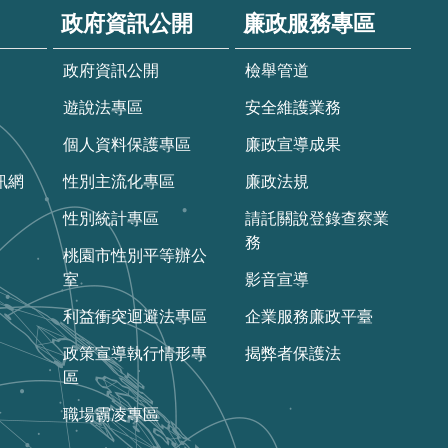
政府資訊公開
廉政服務專區
政府資訊公開
檢舉管道
遊說法專區
安全維護業務
個人資料保護專區
廉政宣導成果
訊網
性別主流化專區
廉政法規
性別統計專區
請託關說登錄查察業
務
桃園市性別平等辦公
室
影音宣導
利益衝突迴避法專區
企業服務廉政平臺
政策宣導執行情形專
揭弊者保護法
區
職場霸凌專區