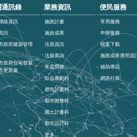
關通訊錄
業務資訊
便民服務
聯絡資訊
施政計畫
常用服務
資訊
施政成果
申辦服務
市政府建築管理
法規資訊
檔案下載
法規查詢
施政成果透明資
市政府住宅發展
常見問答
補助專區
市更新處
綜合規劃科
網路社群
都市計畫科
都市開發科
國土計畫科
都市設計科
更多...