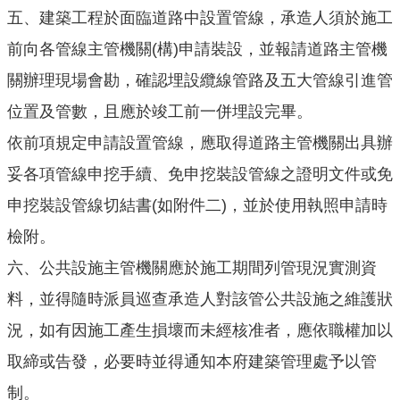
園
五、
建築工程於面臨道路中設置管線，承造人須於施工
市
政
前向各管線主管機關
(構)申請裝設，並報請道路主管機
府
關辦理現場會勘，確認埋設纜線管路及五大管線引進管
F
位置及管數，且應於竣工前一併埋設完畢。
a
依前項規定申請設置管線，應取得道路主管機關出具辦
c
e
妥各項管線申挖手續、免申挖裝設管線之證明文件或免
b
申挖裝設管線切結書
(如附件二)，並於使用執照申請時
o
o
檢附。
k
六、
公共設施主管機關應於施工期間列管現況實測資
I
料，並得隨時派員巡查承造人對該管公共設施之維護狀
n
況，如有因施工產生損壞而未經核准者，應依職權加以
s
t
取締或告發，必要時並得通知本府建築管理處予以管
a
制。
g