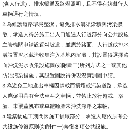
(含人行道) 、排水暢通及路燈照明，且不得有妨礙行人
網
站
車輛通行之情況。
導
2.
為維護道路環境整潔，避免排水溝渠淤積與污染擴
覽
散，承造人得於施工出入口通過人行道部分向公共設施
市
主管機關申請設置斜坡道，並應於路面、人行道或排水
政
信
溝設置泥水截流收集注入基地內沉澱，其設置得選擇路
箱
面沖洗泥水收集設施圖
(如附圖三)所列方式之一或其他
E
防治污染措施，其設置圖說得併現況實測圖申請。
n
3.
為避免工地進出車輛因超載而損壞或污染道路，承造
g
l
人應僱用具有合法車斗之車輛，並禁止放行超載、滲
i
漏、未覆蓋帆布或車體輪胎未沖洗潔淨之車輛。
s
h
4.
建築物施工期間因施工損壞部分，承造人應依原有公
桃
共設施修復原則
(如附件一)修復各項公共設施。