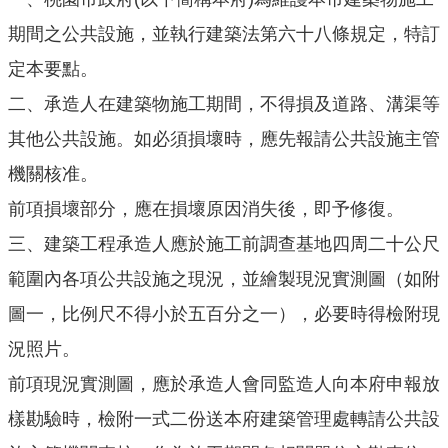
機
期間之公共設施，並執行建築法第六十八條規定，特訂
關
通
定本要點。
訊
二、
承造人在建築物施工期間，不得損及道路、溝渠等
錄
其他公共設施。如必須損壞時，應先報請公共設施主管
業
機關核准。
務
資
前項損壞部分，應在損壞原因消失後，即予修復。
訊
三、
建築工程
承造人應於施工前調查基地四周二十公尺
便
範圍內各項公共設施之現況，並繪製現況實測圖（如附
民
服
圖一，比例尺不得小於五百分之一），必要時得檢附現
務
況照片。
政
前項現況實測圖，應於承造人會同監造人向本府申報放
府
樣勘驗時，檢附一式二份送本府建築管理處轉請公共設
資
訊