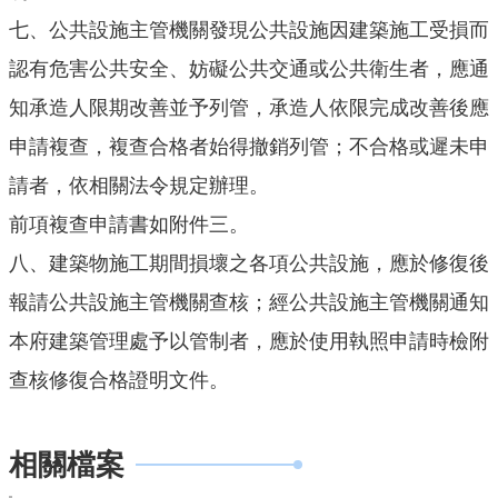
r
七、
公共設施主管機關發現公共設施因建築施工受損而
a
認有危害公共安全、妨礙公共交通或公共衛生者，應通
m
知承造人限期改善並予列管，承造人依限完成改善後應
隱
申請複查，複查合格者始得撤銷列管；不合格或遲未申
私
請者，依相關法令規定辦理。
權
政
前項複查申請書如附件三。
策
八、
建築物施工期間損壞之各項公共設施，應於修復後
網
報請公共設施主管機關查核；經公共設施主管機關通知
站
安
本府建築管理處予以管制者，應於使用執照申請時檢附
全
查核修復合格證明文件。
政
策
相關檔案
政
府