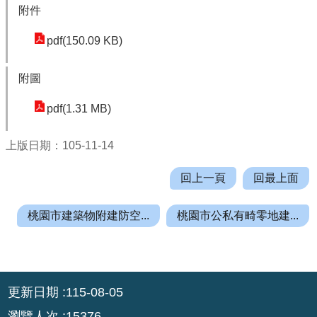
附件
網
站
pdf(150.09 KB)
資
料
附圖
開
放
pdf(1.31 MB)
宣
告
上版日期：105-11-14
資
通
回上一頁
回最上面
安
全
桃園市建築物附建防空...
桃園市公私有畸零地建...
政
策
:::
更新日期
115-08-05
瀏覽人次
15376