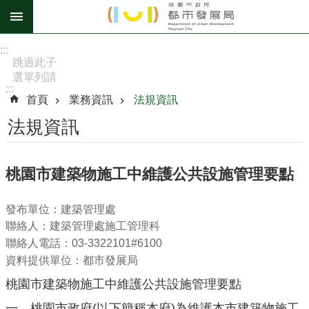
跳到主要內容區塊
進
:::
階
跳過此子
選單列請
搜
:::
按
尋
首頁
業務資訊
法規資訊
[Enter]，
繼續則按
法規資訊
[Tab]
訊
桃園市建築物施工中維護公共設施管理要點
息
公
發布單位：建築管理處
告
聯絡人：建築管理處施工管理科
認
聯絡人電話：03-3322101#6100
識
資料提供單位：都市發展局
我
桃園市建築物施工中維護公共設施管理要點
們
一、
桃園市政府
(以下簡稱本府)為維護本市建築物施工