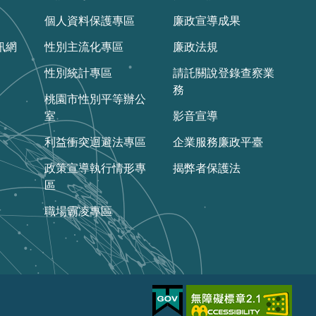
個人資料保護專區
廉政宣導成果
訊網
性別主流化專區
廉政法規
性別統計專區
請託關說登錄查察業
務
桃園市性別平等辦公
室
影音宣導
利益衝突迴避法專區
企業服務廉政平臺
政策宣導執行情形專
揭弊者保護法
區
職場霸凌專區