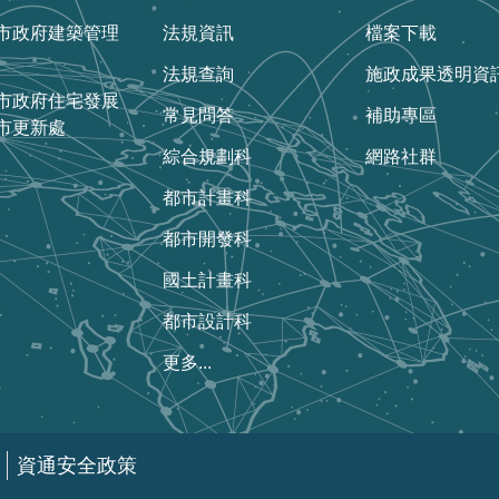
市政府建築管理
法規資訊
檔案下載
法規查詢
施政成果透明資
市政府住宅發展
常見問答
補助專區
市更新處
綜合規劃科
網路社群
都市計畫科
都市開發科
國土計畫科
都市設計科
更多...
資通安全政策