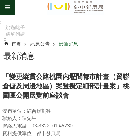
跳到主要內容區塊
進
:::
階
跳過此子
選單列請
搜
:::
按
尋
首頁
訊息公告
最新消息
[Enter]，
繼續則按
最新消息
[Tab]
訊
「變更縱貫公路桃園內壢間都市計畫（貿聯
息
倉儲及周邊地區）案暨擬定細部計畫案」桃
公
告
園區公開展覽前座談會
認
發布單位：綜合規劃科
識
聯絡人：陳先生
我
聯絡人電話：03-3322101 #5230
們
資料提供單位：都市發展局