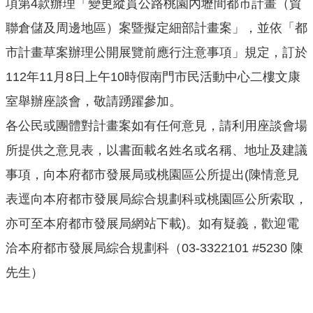
項第4款辦理「變更縱貫公路桃園內壢間都市計畫（貿
網
聯倉儲及周邊地區）案暨擬定細部計畫案」，並依「都
站
導
市計畫草案辦理公開展覽前應行注意事項」規定，訂於
覽
112年11月8日上午10時假南門市民活動中心二樓文康
市
室舉辦座談會，敬請踴躍參加。
政
各公民或團體對計畫案如有任何意見，請利用座談會場
信
箱
所提供之意見表，以書面載名姓名或名稱、地址及建議
E
事項，向本府都市發展局或桃園區公所提出(陳情意見
n
表逕向本府都市發展局綜合規劃科或桃園區公所索取，
g
l
亦可至本府都市發展局網站下載)。如有疑義，歡迎電
i
洽本府都市發展局綜合規劃科（03-3322101 #5230 陳
s
h
先生）
桃