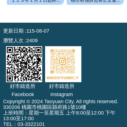
１１３年１月１日起終...
桃市府強拆危害公安違...
r
a
m
:::
更新日期
115-08-07
隱
瀏覽人次
2409
私
權
政
策
網
站
好市鑄造所
好市鑄造所
安
全
Facebook
instagram
政
Copyright © 2024 Taoyuan City. All rights reserved.
策
330206 桃園市桃園區縣府路1號10樓
上班時間：星期一至星期五 上午8:00至12:00 下午
政
13:00至17:00
TEL：03-3322101
府