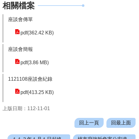
園
相關檔案
市
政
座談會傳單
府
pdf(362.42 KB)
F
a
座談會簡報
c
e
pdf(3.86 MB)
b
o
1121108座談會紀錄
o
k
pdf(413.25 KB)
I
上版日期：112-11-01
n
s
回上一頁
回最上面
t
a
g