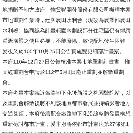
公
地捐贈予地方政府。惟貿聯開發股份有限公司辦理本案
開
市地重劃作業時，經與農田水利會（現改為農業部農田
廉
水利署）協商認為計畫範圍內劃設部分住宅區仍有繼續
政
服
灌溉溝渠之使用必要，不能廢除，致使配地發生困難，
務
爰後又於105年10月25日公告實施變更細部計畫案。
專
本府110年12月27日公告核准本案市地重劃計畫書，惟
區
又經重劃會申請於112年5月1日廢止重劃並解散重劃
都
會。
市
計
本府考量本案臨近鐵路地下化後新設之桃園醫院站，以
畫
及重劃會解散後將不利該地區都市發展並持續影響地方
回
交通甚鉅，本府後續配合鐵路地下化沿線整體發展構想
首
重新檢討都市計畫，爰本府將依都市計畫法第27條第1
頁