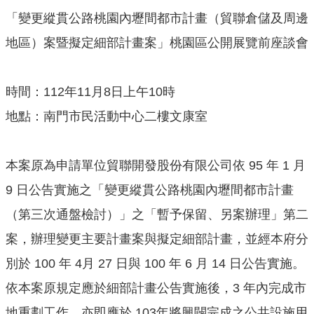
機
「變更縱貫公路桃園內壢間都市計畫（貿聯倉儲及周邊
關
地區）案暨擬定細部計畫案」桃園區公開展覽前座談會
通
訊
錄
時間：112年11月8日上午10時
業
地點：南門市民活動中心二樓文康室
務
資
訊
本案原為申請單位貿聯開發股份有限公司依 95 年 1 月
便
9 日公告實施之「變更縱貫公路桃園內壢間都市計畫
民
（第三次通盤檢討）」之「暫予保留、另案辦理」第二
服
務
案，辦理變更主要計畫案與擬定細部計畫，並經本府分
別於 100 年 4月 27 日與 100 年 6 月 14 日公告實施。
政
府
依本案原規定應於細部計畫公告實施後，3 年內完成市
資
地重劃工作，亦即應於 103年將興闢完成之公共設施用
訊