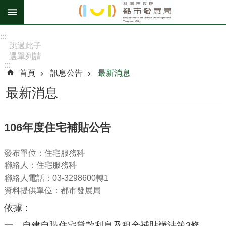
跳到主要內容區塊
進
:::
階
跳過此子
選單列請
搜
:::
按
尋
首頁
訊息公告
最新消息
[Enter]，
繼續則按
最新消息
[Tab]
訊
106年度住宅補貼公告
息
公
發布單位：住宅服務科
告
聯絡人：住宅服務科
認
聯絡人電話：03-3298600轉1
識
資料提供單位：都市發展局
我
依據：
們
一、自建自購住宅貸款利息及租金補貼辦法第
3條。