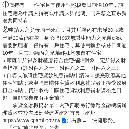
①
僅持有一戶住宅且其使用執照核發日期逾
10年，該
r
住宅應為申請人持有或申請人與配偶、同戶籍之直系親
a
屬共同持有。
m
②
申請人之父母均已死亡，且其戶籍內有未滿
20歲或
隱
已滿20歲仍在學、身心障礙或無謀生能力之兄弟姊妹
私
需要照顧者，僅持有一戶住宅，其使用執照核發日期逾
權
10年，且其戶籍內之兄弟姊妹均無自有住宅。
政
5.家庭年所得及財產應符合住宅補貼對象一定所得及財
策
產標準（詳附件六之一、附件六之二、附件六之三）。
網
6.自購或修繕住宅貸款利息補貼申請時未接受政府其他
站
住宅補貼；或申請自購住宅貸款利息補貼者正接受政府
安
租金補貼，切結取得自購住宅貸款利息補貼資格之日
全
起，自願放棄原有租金補貼。
政
十、承貸金融機構名單：內政部將另行徵選金融機構辦
策
理貸款並於內政部營建署網站首頁（網址：
https://www.cpami.gov.tw
）右側→「快捷服務」
政
府
→「住宅補貼專區」公告。