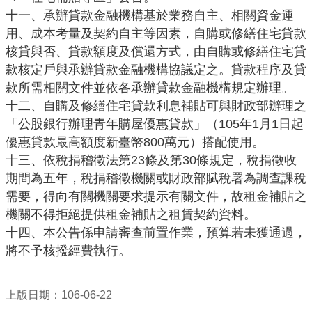
網
十一、承辦貸款金融機構基於業務自主、相關資金運
站
用、成本考量及契約自主等因素，自購或修繕住宅貸款
資
核貸與否、貸款額度及償還方式，由自購或修繕住宅貸
料
款核定戶與承辦貸款金融機構協議定之。貸款程序及貸
開
款所需相關文件並依各承辦貸款金融機構規定辦理。
放
十二、自購及修繕住宅貸款利息補貼可與財政部辦理之
宣
「公股銀行辦理青年購屋優惠貸款」（
105年1月1日起
告
優惠貸款最高額度新臺幣800萬元）搭配使用。
資
十三、依稅捐稽徵法第
23條及第30條規定，稅捐徵收
通
期間為五年，稅捐稽徵機關或財政部賦稅署為調查課稅
安
需要，得向有關機關要求提示有關文件，故租金補貼之
全
機關不得拒絕提供租金補貼之租賃契約資料。
政
十四、本公告係申請審查前置作業，預算若未獲通過，
策
將不予核撥經費執行。
上版日期：106-06-22