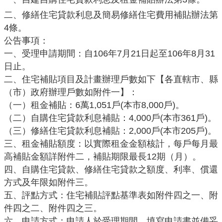
機
二、修繕住宅貸款利息及簡易修繕住宅費用補貼辦法第
關
4條。
通
公告事項：
訊
一、受理申請期間：自
106年7月21日起至106年8月31
錄
日止。
業
二、住宅補貼項目及計畫辦理戶數如下【各直轄市、縣
務
（市）政府辦理戶數如附件一】：
資
（一）租金補貼：
6萬1,051戶(本市8,000戶)。
訊
（二）自購住宅貸款利息補貼：
4,000戶(本市361戶)。
便
（三）修繕住宅貸款利息補貼：
2,000戶(本市205戶)。
民
三、租金補貼額度：以實際租金金額核計，每戶每月最
服
高補貼金額詳附件二，補貼期限最長
12期（月）。
務
四、自購住宅貸款、修繕住宅貸款之額度、利率、償還
方式及年限如附件三。
政
五、評點方式：住宅補貼評點基準表如附件四之一、附
府
件四之二、附件四之三。
資
六、申請方式：申請人於受理期間，填寫申請書並備妥
訊