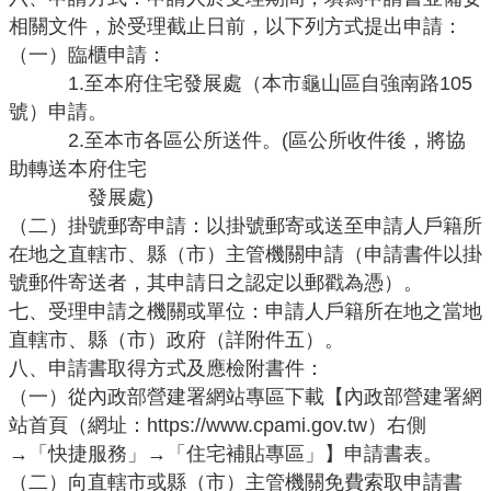
相關文件，於受理截止日前，以下列方式提出申請：
公
開
（一）臨櫃申請：
1.至本府住宅發展處（本市龜山區自強南路105
廉
號）申請。
政
2.至本市各區公所送件。(區公所收件後，將協
服
助轉送本府住宅
務
發展處
)
專
（二）掛號郵寄申請：以掛號郵寄或送至申請人戶籍所
區
在地之直轄市、縣（市）主管機關申請（申請書件以掛
號郵件寄送者，其申請日之認定以郵戳為憑）。
都
市
七、受理申請之機關或單位：申請人戶籍所在地之當地
計
直轄市、縣（市）政府（詳附件五）。
畫
八、申請書取得方式及應檢附書件：
（一）從內政部營建署網站專區下載【內政部營建署網
回
站首頁（網址：
https://www.cpami.gov.tw
）右側
首
→「快捷服務」→「住宅補貼專區」】申請書表。
頁
（二）向直轄市或縣（市）主管機關免費索取申請書