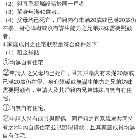
園
（
2）與直系親屬設籍於同一戶者。
市
（
3）單身年滿40歲者。
政
（
4）父母均已死亡，戶籍內有未滿20歲或已滿20歲仍
府
在學、身心障礙或沒有謀生能力之兄弟姊妹需要照顧
者。
F
4.家庭成員之住宅狀況應符合條件如下：
a
c
（
1）租金補貼
e
①
均無自有住宅。
b
②
申請人之父母均已死亡，且其戶籍內有未滿
20歲或
o
已滿20歲仍在學、身心障礙或無謀生能力之兄弟姊妹
o
k
需要照顧者，申請人及其戶籍內兄弟姊妹均無自有住
宅。
I
①
均無自有住宅。
n
②
s
申請人持有或其與配偶、同戶籍之直系親屬共同持
t
有之
2年內
自購住宅並已辦理貸款，且其家庭成員均無
a
自有住宅。
g