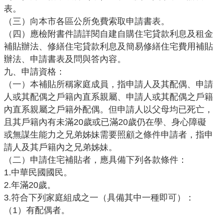
表。
網
站
（三）向本市各區公所免費索取申請書表。
導
（四）應檢附書件請詳閱自建自購住宅貸款利息及租金
覽
補貼辦法、修繕住宅貸款利息及簡易修繕住宅費用補貼
辦法、申請書表及問與答內容。
市
九、申請資格：
政
（一）本補貼所稱家庭成員，指申請人及其配偶、申請
信
人或其配偶之戶籍內直系親屬、申請人或其配偶之戶籍
箱
內直系親屬之戶籍外配偶。但申請人以父母均已死亡，
E
且其戶籍內有未滿
20歲或已滿20歲仍在學、身心障礙
n
或無謀生能力之兄弟姊妹需要照顧之條件申請者，指申
g
請人及其戶籍內之兄弟姊妹。
l
（二）申請住宅補貼者，應具備下列各款條件：
i
1.中華民國國民。
s
2.年滿
20歲。
h
3.符合下列家庭組成之一（具備其中一種即可）：
桃
（
1）有配偶者。