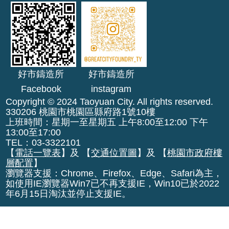
機
關
通
訊
錄
好市鑄造所
好市鑄造所
業
Facebook
instagram
務
資
Copyright © 2024 Taoyuan City. All rights reserved.
330206 桃園市桃園區縣府路1號10樓
訊
上班時間：星期一至星期五 上午8:00至12:00 下午
13:00至17:00
便
TEL：03-3322101
民
【
電話一覽表
】及 【
交通位置圖
】及 【
桃園市政府樓
服
層配置
】
務
瀏覽器支援：Chrome、Firefox、Edge、Safari為主，
如使用IE瀏覽器Win7已不再支援IE，Win10已於2022
政
年6月15日淘汰並停止支援IE。
府
資
訊