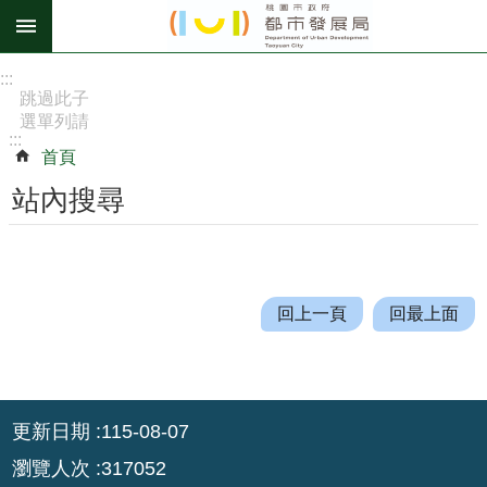
跳到主要內容區塊
進
:::
階
跳過此子
選單列請
搜
:::
按
尋
首頁
[Enter]，
繼續則按
站內搜尋
[Tab]
訊
息
公
回上一頁
回最上面
告
認
識
:::
我
更新日期
115-08-07
們
瀏覽人次
317052