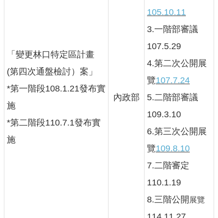
機
105.10.11
關
3.一階部審議
通
訊
107.5.29
錄
「變更林口特定區計畫
4.第二次公開展
(第四次通盤檢討）案」
業
覽
107.7.24
務
*第一階段108.1.21發布實
資
內政部
5.二階部審議
施
訊
109.3.10
*第二階段110.7.1發布實
便
6.第三次公開展
施
民
覽
109.8.10
服
務
7.二階審定
110.1.19
政
府
8.三階公開
展覽
資
114.11.27
訊