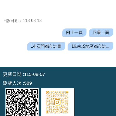
r
a
m
上版日期：113-08-13
隱
回上一頁
回最上面
私
權
14.石門都市計畫
16.南崁地區都市計...
政
策
網
:::
站
更新日期
115-08-07
安
瀏覽人次
589
全
政
策
政
府