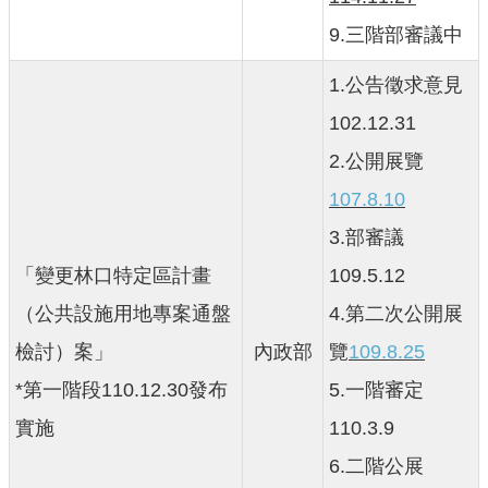
公
9.三階部審議中
開
1.公告徵求意見
廉
102.12.31
政
服
2.公開展覽
務
107.8.10
專
區
3.部審議
「變更林口特定區計畫
109.5.12
都
市
（公共設施用地專案通盤
4.第二次公開展
計
檢討）案」
內政部
覽
109.8.25
畫
*第一階段110.12.30發布
5.一階審定
回
實施
110.3.9
首
頁
6.二階公展