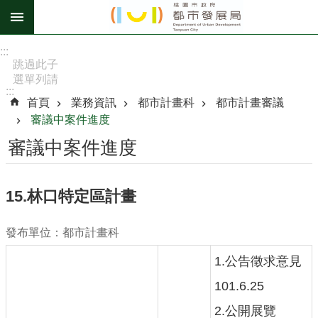
跳到主要內容區塊
進
:::
階
跳過此子
選單列請
搜
:::
按
尋
首頁
業務資訊
都市計畫科
都市計畫審議
[Enter]，
審議中案件進度
繼續則按
[Tab]
審議中案件進度
訊
息
15.林口特定區計畫
公
告
發布單位：都市計畫科
認
1.公告徵求意見
識
我
101.6.25
們
2.公開展覽