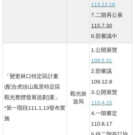
113.12.18
網
站
7.二階再公展
導
115.7.30
覽
8.部審議中
市
政
1.公開展覽
信
108.5.31
箱
2.部審議
E
「變更林口特定區計畫
n
109.12.8
(配合虎頭山風景特定區
g
3.公開展覽
觀光旅
l
觀光整體發展規劃)案」
遊局
110.4.15
i
*第一階段111.1.13發布實
s
4.一階審定
h
施
110.8.17
桃
5.待二階簽訂協