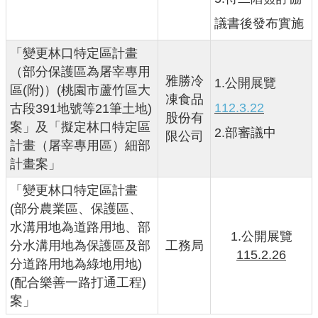
園
市
議書後發布實施
政
「變更林口特定區計畫
府
（部分保護區為屠宰專用
雅勝冷
1.公開展覽
F
區(附)）(桃園市蘆竹區大
凍食品
a
112.3.22
古段391地號等21筆土地)
股份有
c
案」及「擬定林口特定區
2.部審議中
e
限公司
計畫（屠宰專用區）細部
b
計畫案」
o
o
「變更林口特定區計畫
k
(部分農業區、保護區、
水溝用地為道路用地、部
I
1.公開展覽
分水溝用地為保護區及部
工務局
n
115.2.26
分道路用地為綠地用地)
s
(配合樂善一路打通工程)
t
案」
a
g