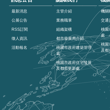
最新消息
主管介紹
機關
公展公告
業務職掌
交通
RSS訂閱
組織架構
桃園
處
徵人資訊
都市發展局介紹
桃園
活動報名
桃園市政府建築管理
及都
處
桃園市政府住宅發展
及都市更新處