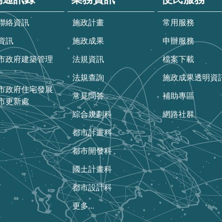
聯絡資訊
施政計畫
常用服務
資訊
施政成果
申辦服務
市政府建築管理
法規資訊
檔案下載
法規查詢
施政成果透明資
市政府住宅發展
常見問答
補助專區
市更新處
綜合規劃科
網路社群
都市計畫科
都市開發科
國土計畫科
都市設計科
更多...