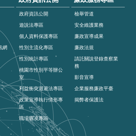
政府資訊公開
檢舉管道
遊說法專區
安全維護業務
個人資料保護專區
廉政宣導成果
訊網
性別主流化專區
廉政法規
性別統計專區
請託關說登錄查察業
務
桃園市性別平等辦公
室
影音宣導
利益衝突迴避法專區
企業服務廉政平臺
政策宣導執行情形專
揭弊者保護法
區
職場霸凌專區