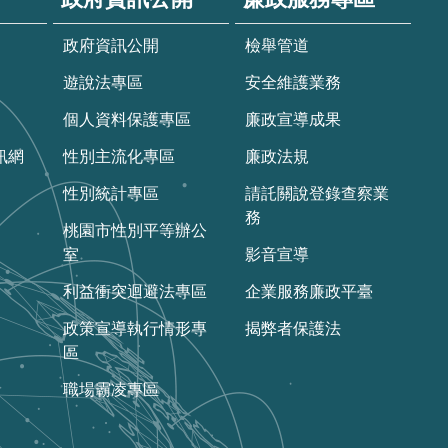
政府資訊公開
檢舉管道
遊說法專區
安全維護業務
個人資料保護專區
廉政宣導成果
訊網
性別主流化專區
廉政法規
性別統計專區
請託關說登錄查察業
務
桃園市性別平等辦公
室
影音宣導
利益衝突迴避法專區
企業服務廉政平臺
政策宣導執行情形專
揭弊者保護法
區
職場霸凌專區