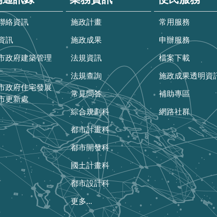
聯絡資訊
施政計畫
常用服務
資訊
施政成果
申辦服務
市政府建築管理
法規資訊
檔案下載
法規查詢
施政成果透明資
市政府住宅發展
常見問答
補助專區
市更新處
綜合規劃科
網路社群
都市計畫科
都市開發科
國土計畫科
都市設計科
更多...