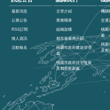
最新消息
主管介紹
機關
公展公告
業務職掌
交通
RSS訂閱
組織架構
桃園
處
徵人資訊
都市發展局介紹
桃園
活動報名
桃園市政府建築管理
及都
處
桃園市政府住宅發展
及都市更新處