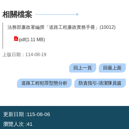
機
關
相關檔案
通
訊
法務部廉政署編撰「道路工程廉政實務手冊」(10012)
錄
pdf(1.11 MB)
業
務
上版日期：114-08-19
資
訊
回上一頁
回最上面
便
民
道路工程犯罪型態分析
防貪指引-清潔隊員篇
服
務
政
:::
更新日期
115-08-06
府
資
瀏覽人次
41
訊