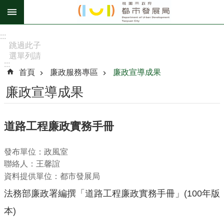
跳到主要內容區塊
進
:::
階
跳過此子
選單列請
搜
:::
按
尋
首頁
廉政服務專區
廉政宣導成果
[Enter]，
繼續則按
廉政宣導成果
[Tab]
訊
道路工程廉政實務手冊
息
公
發布單位：政風室
告
聯絡人：王馨誼
認
資料提供單位：都市發展局
識
法務部廉政署編撰「道路工程廉政實務手冊」(100年版
我
們
本)