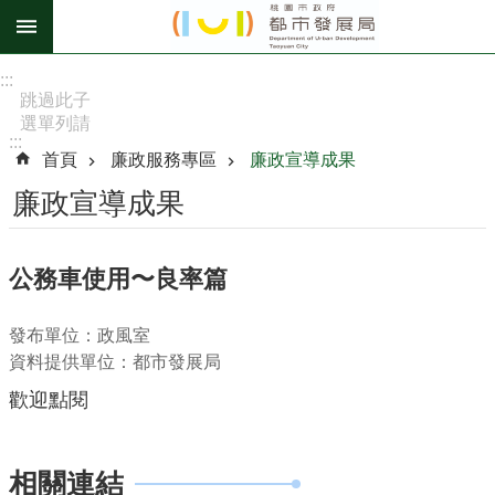
跳到主要內容區塊
進
:::
階
跳過此子
選單列請
搜
:::
按
尋
首頁
廉政服務專區
廉政宣導成果
[Enter]，
繼續則按
廉政宣導成果
[Tab]
訊
公務車使用〜良率篇
息
公
發布單位：政風室
告
資料提供單位：都市發展局
認
歡迎點閱
識
我
們
相關連結