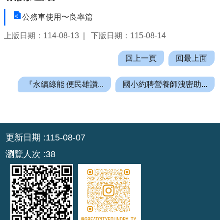
機
公務車使用〜良率篇
關
通
上版日期：114-08-13
下版日期：115-08-14
訊
錄
回上一頁
回最上面
業
『永續綠能 便民雄讚...
國小約聘營養師洩密助...
務
資
訊
:::
便
更新日期
115-08-07
民
服
瀏覽人次
38
務
政
府
資
訊