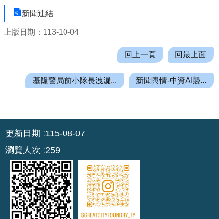
公
新聞連結
開
上版日期：113-10-04
廉
回上一頁
回最上面
政
服
務
基隆警局前小隊長洩漏...
新聞輿情-中資AI襲...
專
區
:::
都
更新日期
115-08-07
市
計
瀏覽人次
259
畫
回
首
頁