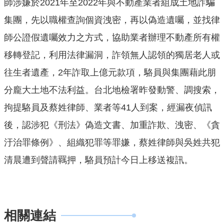
師涉嫌於2021年至2022年與不動產業者組成土地詐騙
機
關
集團，先以職權查詢個資洩密，再以偽造遺囑，並找律
通
師公證假遺囑效力之方式，協助業者辦理不動產所有權
訊
錄
移轉登記，利用法律漏洞，詐領無人認領的獨居老人或
往生者遺產，2年詐取上億元款項，駱員與集團藉此朋
業
務
分龐大土地不法利益。台北地檢署昨發動警、調搜索，
資
拘提駱員及蔡姓律師、業者等41人到案，經漏夜偵訊
訊
後，認涉犯《刑法》偽造文書、加重詐欺、洩密、《貪
便
汙治罪條例》、組織犯罪等罪嫌，蔡姓律師與吳姓共犯
民
服
清晨遭到聲請羈押，駱員預計今日上移送複訊。
務
政
府
資
相關連結
訊