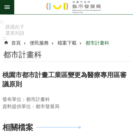
跳到主要內容區塊
進
:::
階
跳過此子
選單列請
搜
:::
按
尋
首頁
便民服務
檔案下載
都市計畫科
[Enter]，
繼續則按
都市計畫科
[Tab]
訊
桃園市都市計畫工業區變更為醫療專用區審
息
議原則
公
告
發布單位：都市計畫科
認
資料提供單位：都市發展局
識
我
們
相關檔案