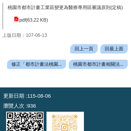
機
桃園市都市計畫工業區變更為醫療專用區審議原則(定稿)
關
通
pdf(63.22 KB)
訊
錄
上版日期：107-06-13
業
回上一頁
回最上面
務
資
修正「都市計畫法桃園...
桃園市都市計畫相關法...
訊
便
民
:::
服
更新日期
115-08-06
務
瀏覽人次
936
政
府
資
訊