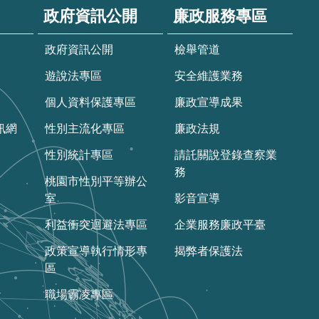
政府資訊公開
廉政服務專區
政府資訊公開
檢舉管道
遊說法專區
安全維護業務
個人資料保護專區
廉政宣導成果
訊網
性別主流化專區
廉政法規
性別統計專區
請託關說登錄查察業
務
桃園市性別平等辦公
室
影音宣導
利益衝突迴避法專區
企業服務廉政平臺
政策宣導執行情形專
揭弊者保護法
區
職場霸凌專區