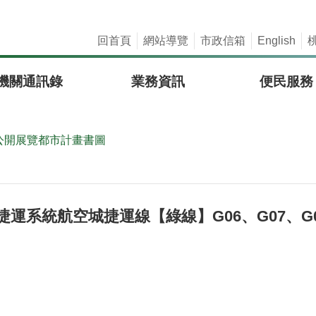
回首頁
網站導覽
市政信箱
English
機關通訊錄
業務資訊
便民服務
公開展覽都市計畫書圖
運系統航空城捷運線【綠線】G06、G07、G0