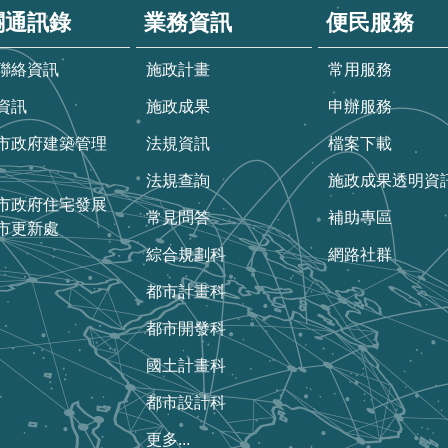
關通訊錄
業務資訊
便民服務
聯絡資訊
施政計畫
常用服務
資訊
施政成果
申辦服務
市政府建築管理
法規資訊
檔案下載
法規查詢
施政成果透明資
市政府住宅發展
常見問答
補助專區
市更新處
綜合規劃科
網路社群
都市計畫科
都市開發科
國土計畫科
都市設計科
更多...